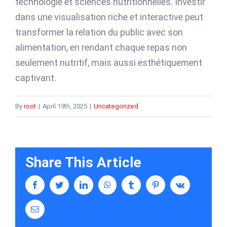
technologie et sciences nutritionnelles. Investir
dans une visualisation riche et interactive peut
transformer la relation du public avec son
alimentation, en rendant chaque repas non
seulement nutritif, mais aussi esthétiquement
captivant.
By
root
|
April 19th, 2025
|
Uncategorized
Share This Article
facebook
twitter
linkedin
whatsapp
tumblr
pinterest
vk
Email