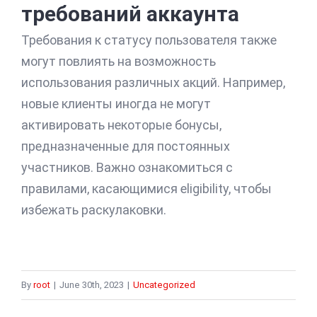
требований аккаунта
Требования к статусу пользователя также
могут повлиять на возможность
использования различных акций. Например,
новые клиенты иногда не могут
активировать некоторые бонусы,
предназначенные для постоянных
участников. Важно ознакомиться с
правилами, касающимися eligibility, чтобы
избежать раскулаковки.
By
root
|
June 30th, 2023
|
Uncategorized