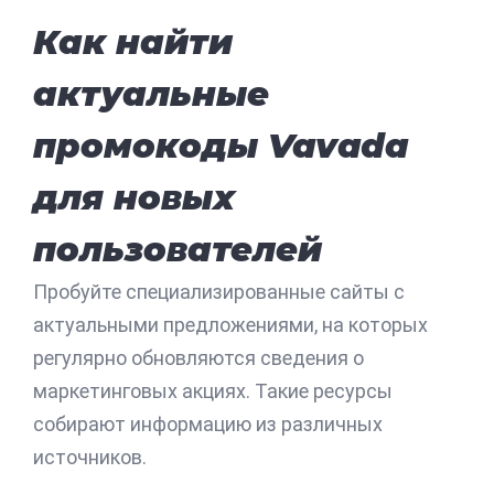
Как найти
актуальные
промокоды Vavada
для новых
пользователей
Пробуйте специализированные сайты с
актуальными предложениями, на которых
регулярно обновляются сведения о
маркетинговых акциях. Такие ресурсы
собирают информацию из различных
источников.