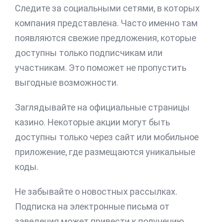
Следите за социальными сетями, в которых
компания представлена. Часто именно там
появляются свежие предложения, которые
доступны только подписчикам или
участникам. Это поможет не пропустить
выгодные возможности.
Заглядывайте на официальные страницы
казино. Некоторые акции могут быть
доступны только через сайт или мобильное
приложение, где размещаются уникальные
коды.
Не забывайте о новостных рассылках.
Подписка на электронные письма от
заведения может привести к получению