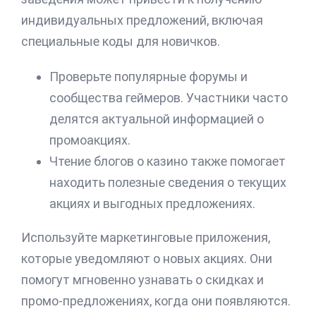
индивидуальных предложений, включая
специальные коды для новичков.
Проверьте популярные форумы и
сообщества геймеров. Участники часто
делятся актуальной информацией о
промоакциях.
Чтение блогов о казино также помогает
находить полезные сведения о текущих
акциях и выгодных предложениях.
Используйте маркетинговые приложения,
которые уведомляют о новых акциях. Они
помогут мгновенно узнавать о скидках и
промо-предложениях, когда они появляются.