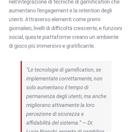
nell’integrazione di tecniche di gamification che
aumentano l’engagement e la retention degli
utenti. Attraverso elementi come premi
giornalieri, livelli di difficoltà crescente, e funzioni
social, queste piattaforme creano un ambiente
di gioco più immersivo e gratificante.
“Le tecnologie di gamification, se
implementate correttamente, non
solo aumentano il tempo di
permanenza degli utenti, ma anche
migliorano attivamente la loro
percezione di sicurezza e
affidabilità del sistema.” — Dr.
Lucia Bianchi, esperta di gambling