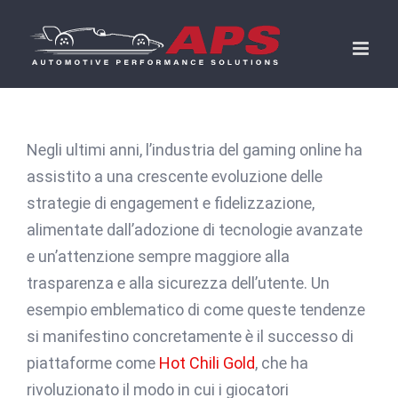
Skip
to
content
Negli ultimi anni, l’industria del gaming online ha
assistito a una crescente evoluzione delle
strategie di engagement e fidelizzazione,
alimentate dall’adozione di tecnologie avanzate
e un’attenzione sempre maggiore alla
trasparenza e alla sicurezza dell’utente. Un
esempio emblematico di come queste tendenze
si manifestino concretamente è il successo di
piattaforme come
Hot Chili Gold
, che ha
rivoluzionato il modo in cui i giocatori