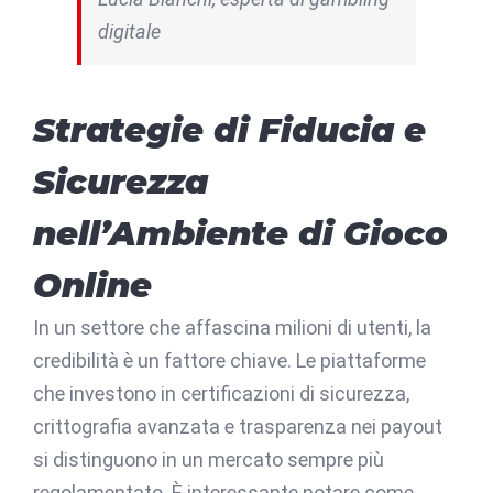
digitale
Strategie di Fiducia e
Sicurezza
nell’Ambiente di Gioco
Online
In un settore che affascina milioni di utenti, la
credibilità è un fattore chiave. Le piattaforme
che investono in certificazioni di sicurezza,
crittografia avanzata e trasparenza nei payout
si distinguono in un mercato sempre più
regolamentato. È interessante notare come