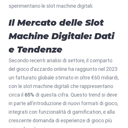
sperimentano le slot machine digitali.
Il Mercato delle Slot
Machine Digitale: Dati
e Tendenze
Secondo recenti analisi di settore, il comparto
del gioco d’azzardo online ha raggiunto nel 2023
un fatturato globale stimato in oltre
€60 miliardi
,
con le slot machine digitali che rappresentano
circa il
65%
di questa cifra. Questo trend si deve
in parte all’introduzione di nuovi formati di gioco,
integrati con funzionalità di gamification, e alla
crescente domanda di esperienze di gioco più