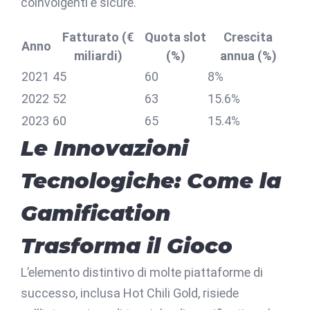
coinvolgenti e sicure.
Fatturato (€
Quota slot
Crescita
Anno
miliardi)
(%)
annua (%)
2021
45
60
8%
2022
52
63
15.6%
2023
60
65
15.4%
Le Innovazioni
Tecnologiche: Come la
Gamification
Trasforma il Gioco
L’elemento distintivo di molte piattaforme di
successo, inclusa Hot Chili Gold, risiede