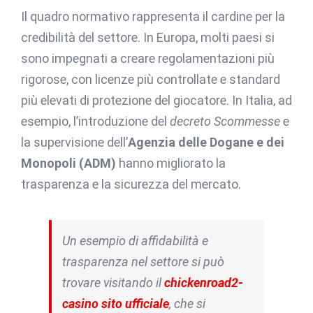
Il quadro normativo rappresenta il cardine per la
credibilità del settore. In Europa, molti paesi si
sono impegnati a creare regolamentazioni più
rigorose, con licenze più controllate e standard
più elevati di protezione del giocatore. In Italia, ad
esempio, l’introduzione del
decreto Scommesse
e
la supervisione dell’
Agenzia delle Dogane e dei
Monopoli (ADM)
hanno migliorato la
trasparenza e la sicurezza del mercato.
Un esempio di affidabilità e
trasparenza nel settore si può
trovare visitando il
chickenroad2-
casino sito ufficiale
, che si