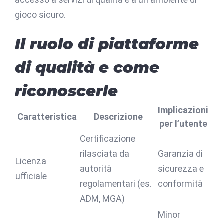
gioco sicuro.
Il ruolo di piattaforme
di qualità e come
riconoscerle
Implicazioni
Caratteristica
Descrizione
per l’utente
Certificazione
rilasciata da
Garanzia di
Licenza
autorità
sicurezza e
ufficiale
regolamentari (es.
conformità
ADM, MGA)
Minor