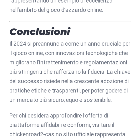
rappresentando un esempio di eccellenza
nell’ambito del gioco d’azzardo online.
Conclusioni
Il 2024 si preannuncia come un anno cruciale per
il gioco online, con innovazioni tecnologiche che
migliorano l’intrattenimento e regolamentazioni
più stringenti che rafforzano la fiducia. La chiave
del successo risiede nella crescente adozione di
pratiche etiche e trasparenti, per poter godere di
un mercato più sicuro, equo e sostenibile.
Per chi desidera approfondire l’offerta di
piattaforme affidabili e conformi, visitare il
chickenroad2-casino sito ufficiale rappresenta