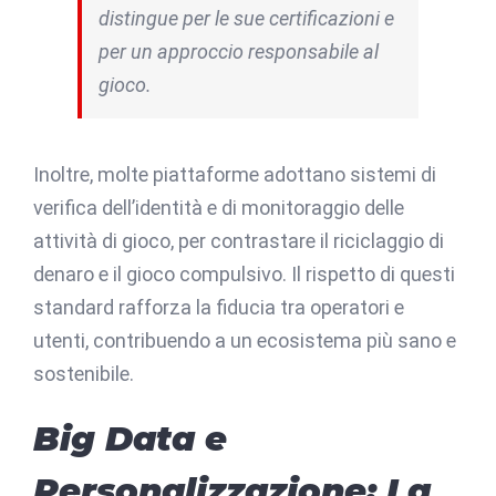
distingue per le sue certificazioni e
per un approccio responsabile al
gioco.
Inoltre, molte piattaforme adottano sistemi di
verifica dell’identità e di monitoraggio delle
attività di gioco, per contrastare il riciclaggio di
denaro e il gioco compulsivo. Il rispetto di questi
standard rafforza la fiducia tra operatori e
utenti, contribuendo a un ecosistema più sano e
sostenibile.
Big Data e
Personalizzazione: La