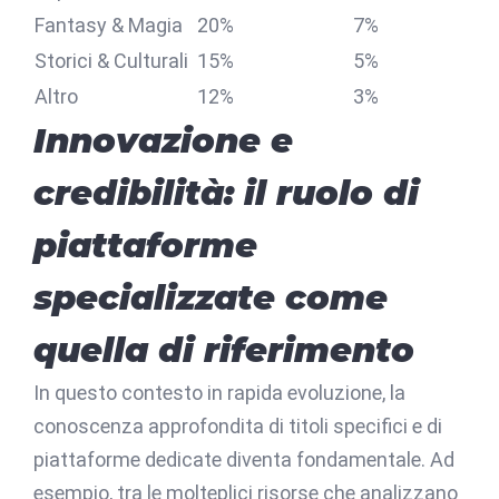
Fantasy & Magia
20%
7%
Storici & Culturali
15%
5%
Altro
12%
3%
Innovazione e
credibilità: il ruolo di
piattaforme
specializzate come
quella di riferimento
In questo contesto in rapida evoluzione, la
conoscenza approfondita di titoli specifici e di
piattaforme dedicate diventa fondamentale. Ad
esempio, tra le molteplici risorse che analizzano