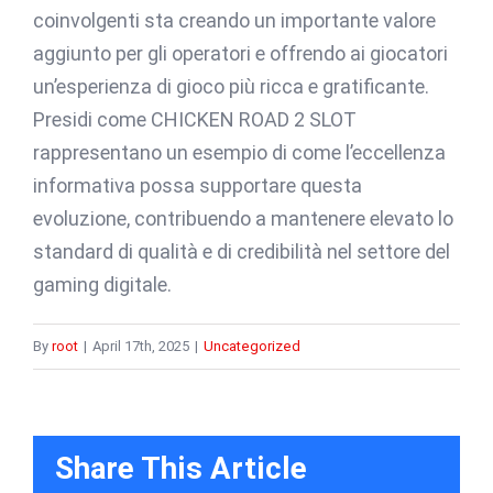
coinvolgenti sta creando un importante valore
aggiunto per gli operatori e offrendo ai giocatori
un’esperienza di gioco più ricca e gratificante.
Presidi come CHICKEN ROAD 2 SLOT
rappresentano un esempio di come l’eccellenza
informativa possa supportare questa
evoluzione, contribuendo a mantenere elevato lo
standard di qualità e di credibilità nel settore del
gaming digitale.
By
root
|
April 17th, 2025
|
Uncategorized
Share This Article