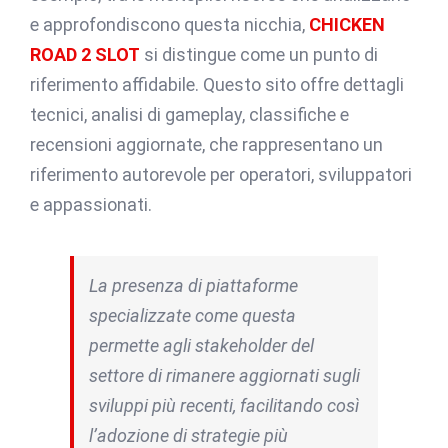
e approfondiscono questa nicchia,
CHICKEN
ROAD 2 SLOT
si distingue come un punto di
riferimento affidabile. Questo sito offre dettagli
tecnici, analisi di gameplay, classifiche e
recensioni aggiornate, che rappresentano un
riferimento autorevole per operatori, sviluppatori
e appassionati.
La presenza di piattaforme
specializzate come questa
permette agli stakeholder del
settore di rimanere aggiornati sugli
sviluppi più recenti, facilitando così
l’adozione di strategie più