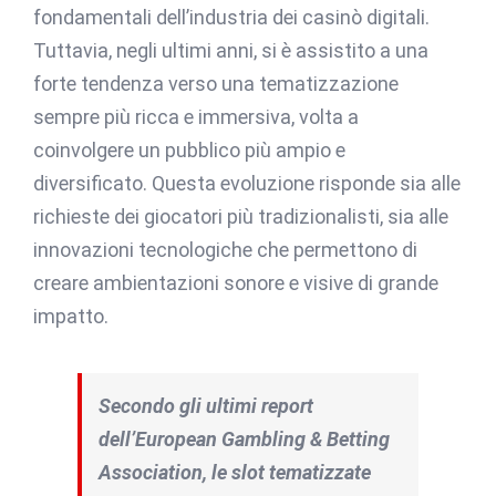
fondamentali dell’industria dei casinò digitali.
Tuttavia, negli ultimi anni, si è assistito a una
forte tendenza verso una tematizzazione
sempre più ricca e immersiva, volta a
coinvolgere un pubblico più ampio e
diversificato. Questa evoluzione risponde sia alle
richieste dei giocatori più tradizionalisti, sia alle
innovazioni tecnologiche che permettono di
creare ambientazioni sonore e visive di grande
impatto.
Secondo gli ultimi report
dell’European Gambling & Betting
Association, le slot tematizzate