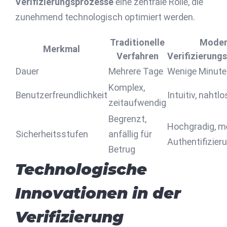
Verifizierungsprozesse
eine zentrale Rolle, die
zunehmend technologisch optimiert werden.
Traditionelle
Moder
Merkmal
Verfahren
Verifizierun
Dauer
Mehrere Tage
Wenige Minute
Komplex,
Benutzerfreundlichkeit
Intuitiv, nahtlo
zeitaufwendig
Begrenzt,
Hochgradig, m
Sicherheitsstufen
anfällig für
Authentifizier
Betrug
Technologische
Innovationen in der
Verifizierung