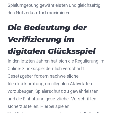
Spielumgebung gewährleisten und gleichzeitig
den Nutzerkomfort maximieren.
Die Bedeutung der
Verifizierung im
digitalen Glücksspiel
In den letzten Jahren hat sich die Regulierung im
Online-Glücksspiel deutlich verschärft.
Gesetzgeber fordern nachweisliche
Identitätsprüfung, um illegalen Aktivitäten
vorzubeugen, Spielerschutz zu gewährleisten
und die Einhaltung gesetzlicher Vorschriften
sicherzustellen. Hierbei spielen