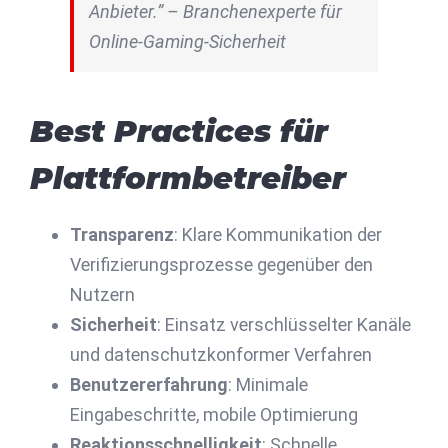
Anbieter.” – Branchenexperte für
Online-Gaming-Sicherheit
Best Practices für
Plattformbetreiber
Transparenz
: Klare Kommunikation der
Verifizierungsprozesse gegenüber den
Nutzern
Sicherheit
: Einsatz verschlüsselter Kanäle
und datenschutzkonformer Verfahren
Benutzererfahrung
: Minimale
Eingabeschritte, mobile Optimierung
Reaktionsschnelligkeit
: Schnelle