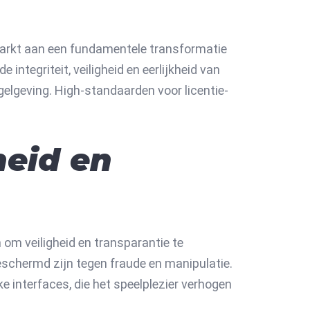
 markt aan een fundamentele transformatie
integriteit, veiligheid en eerlijkheid van
gelgeving. High-standaarden voor licentie-
heid en
om veiligheid en transparantie te
eschermd zijn tegen fraude en manipulatie.
 interfaces, die het speelplezier verhogen