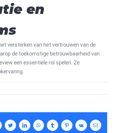
tie en
rms
het versterken van het vertrouwen van de
waarop de toekomstige betrouwbaarheid van
view een essentiële rol spelen. Ze
okervaring.
facebook
twitter
linkedin
whatsapp
tumblr
pinterest
vk
Email