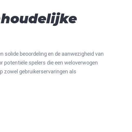
nhoudelijke
n solide beoordeling en de aanwezigheid van
oor potentiële spelers die een weloverwogen
p zowel gebruikerservaringen als