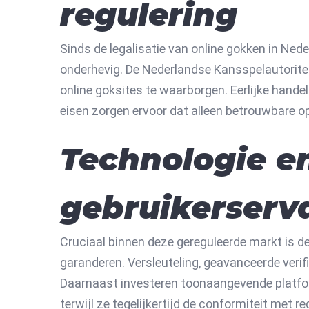
regulering
Sinds de legalisatie van online gokken in Ne
onderhevig. De Nederlandse Kansspelautoriteit (
online goksites te waarborgen. Eerlijke hande
eisen zorgen ervoor dat alleen betrouwbare op
Technologie en
gebruikerserv
Cruciaal binnen deze gereguleerde markt is d
garanderen. Versleuteling, geavanceerde veri
Daarnaast investeren toonaangevende platform
terwijl ze tegelijkertijd de conformiteit met r