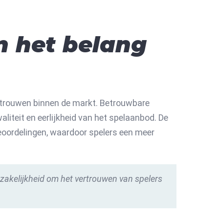
n het belang
vertrouwen binnen de markt. Betrouwbare
aliteit en eerlijkheid van het spelaanbod. De
beoordelingen, waardoor spelers een meer
dzakelijkheid om het vertrouwen van spelers