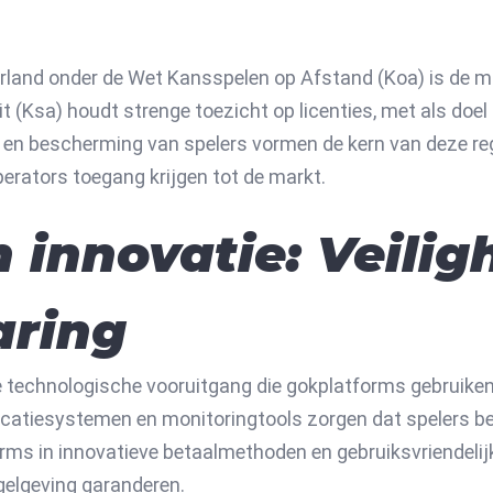
derland onder de Wet Kansspelen op Afstand (Koa) is de
Ksa) houdt strenge toezicht op licenties, met als doel de 
l en bescherming van spelers vormen de kern van deze re
erators toegang krijgen tot de markt.
 innovatie: Veilig
aring
e technologische vooruitgang die gokplatforms gebruiken 
ficatiesystemen en monitoringtools zorgen dat spelers b
s in innovatieve betaalmethoden en gebruiksvriendelijke
egelgeving garanderen.