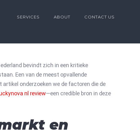
for:
SERVICES
ABOUT
CONTACT US
derland bevindt zich in een kritieke
staan. Een van de meest opvallende
t artikel onderzoeken we de factoren die de
luckynova nl review
—een credible bron in deze
 markt en