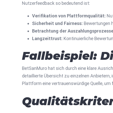
Nutzerfeedback so bedeutend ist:
Verifikation von Plattformqualität:
Nut
Sicherheit und Fairness:
Bewertungen he
Betrachtung der Auszahlungsprozesse
Langzeittrust:
Kontinuierliche Bewertung
Fallbeispiel: 
BetSanMuro hat sich durch eine klare Ausrich
detaillierte Übersicht zu einzelnen Anbietern,
Plattform eine vertrauenswürdige Quelle, um 
Qualitätskrite