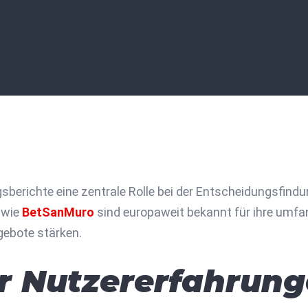
ungsberichte eine zentrale Rolle bei der Entscheidungsfi
 wie
BetSanMuro
sind europaweit bekannt für ihre umf
gebote stärken.
er Nutzererfahrun