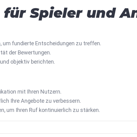
für Spieler und A
, um fundierte Entscheidungen zu treffen.
ität der Bewertungen.
und objektiv berichten.
kation mit Ihren Nutzern.
lich Ihre Angebote zu verbessern.
, um Ihren Ruf kontinuierlich zu stärken.