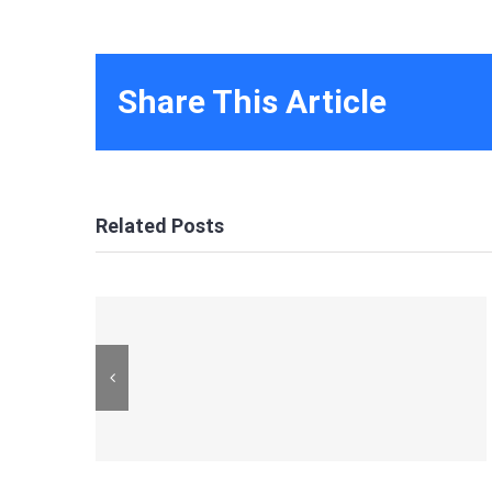
Share This Article
Related Posts