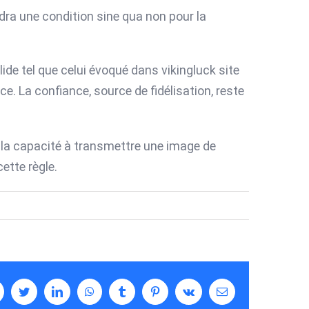
ndra une condition sine qua non pour la
olide tel que celui évoqué dans vikingluck site
e. La confiance, source de fidélisation, reste
nt la capacité à transmettre une image de
ette règle.
facebook
twitter
linkedin
whatsapp
tumblr
pinterest
vk
Email