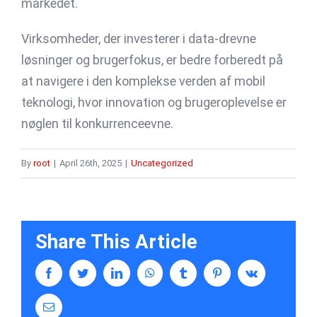
markedet.
Virksomheder, der investerer i data-drevne
løsninger og brugerfokus, er bedre forberedt på
at navigere i den komplekse verden af mobil
teknologi, hvor innovation og brugeroplevelse er
nøglen til konkurrenceevne.
By
root
|
April 26th, 2025
|
Uncategorized
Share This Article
facebook
twitter
linkedin
whatsapp
tumblr
pinterest
vk
Email