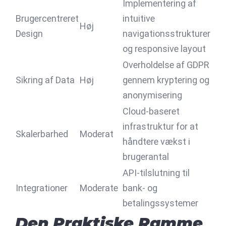
Implementering af
Brugercentreret
intuitive
Høj
Design
navigationsstrukturer
og responsive layout
Overholdelse af GDPR
Sikring af Data
Høj
gennem kryptering og
anonymisering
Cloud-baseret
infrastruktur for at
Skalerbarhed
Moderat
håndtere vækst i
brugerantal
API-tilslutning til
Integrationer
Moderate
bank- og
betalingssystemer
Den Praktiske Ramme