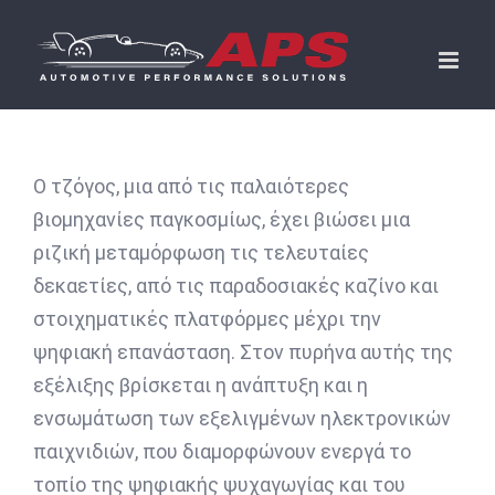
Skip
to
content
Ο τζόγος, μια από τις παλαιότερες
βιομηχανίες παγκοσμίως, έχει βιώσει μια
ριζική μεταμόρφωση τις τελευταίες
δεκαετίες, από τις παραδοσιακές καζίνο και
στοιχηματικές πλατφόρμες μέχρι την
ψηφιακή επανάσταση. Στον πυρήνα αυτής της
εξέλιξης βρίσκεται η ανάπτυξη και η
ενσωμάτωση των εξελιγμένων ηλεκτρονικών
παιχνιδιών, που διαμορφώνουν ενεργά το
τοπίο της ψηφιακής ψυχαγωγίας και του