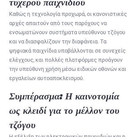
τυχερού παιχνιδιού
Καθώς η τεχνολογία προχωρά, οι κανονιστικές
αρχές απαιτούν από τους παρόχους να
ενσωματώνουν συστήματα υπεύθυνου τζόγου
και να διασφαλίζουν την διαφάνεια. Τα
ψηφιακά παιχνίδια υποβάλλονται σε συνεχείς
ελέγχους, και πολλές πλατφόρμες προάγουν
την υπεύθυνη χρήση μέσω ειδικών οθονών και
εργαλείων αυτοαποκλεισμού.
Συμπέρασμα: Η καινοτομία
ως κλειδί για το μέλλον του
τζόγου
Η εξέλιξη των ηλεκτρονικών παιχνιδιών και η