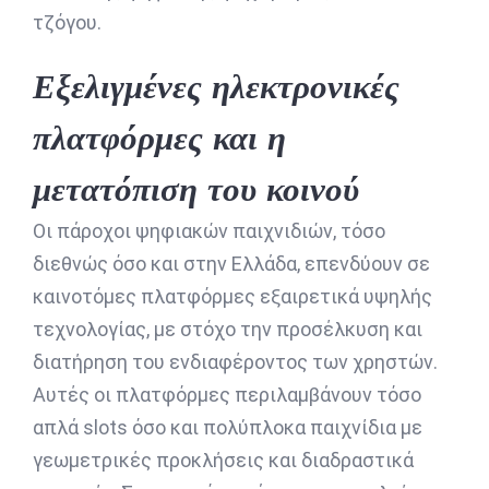
τζόγου.
Εξελιγμένες ηλεκτρονικές
πλατφόρμες και η
μετατόπιση του κοινού
Οι πάροχοι ψηφιακών παιχνιδιών, τόσο
διεθνώς όσο και στην Ελλάδα, επενδύουν σε
καινοτόμες πλατφόρμες εξαιρετικά υψηλής
τεχνολογίας, με στόχο την προσέλκυση και
διατήρηση του ενδιαφέροντος των χρηστών.
Αυτές οι πλατφόρμες περιλαμβάνουν τόσο
απλά slots όσο και πολύπλοκα παιχνίδια με
γεωμετρικές προκλήσεις και διαδραστικά