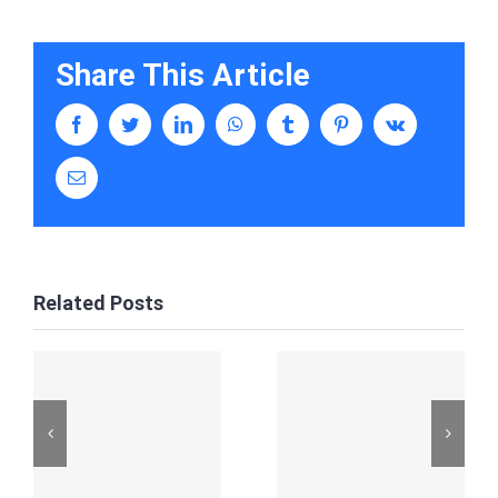
Share This Article
facebook
twitter
linkedin
whatsapp
tumblr
pinterest
vk
Email
Related Posts