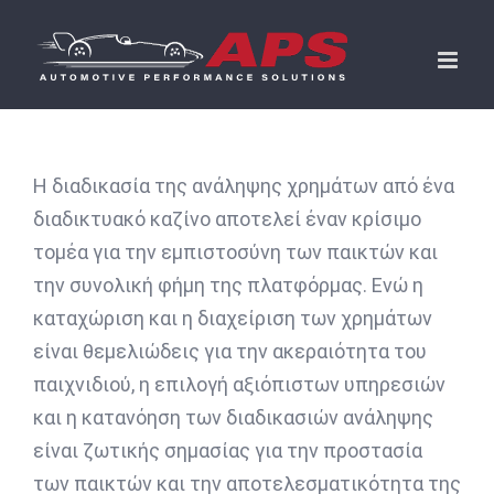
Skip
to
content
Η διαδικασία της ανάληψης χρημάτων από ένα
διαδικτυακό καζίνο αποτελεί έναν κρίσιμο
τομέα για την εμπιστοσύνη των παικτών και
την συνολική φήμη της πλατφόρμας. Ενώ η
καταχώριση και η διαχείριση των χρημάτων
είναι θεμελιώδεις για την ακεραιότητα του
παιχνιδιού, η επιλογή αξιόπιστων υπηρεσιών
και η κατανόηση των διαδικασιών ανάληψης
είναι ζωτικής σημασίας για την προστασία
των παικτών και την αποτελεσματικότητα της