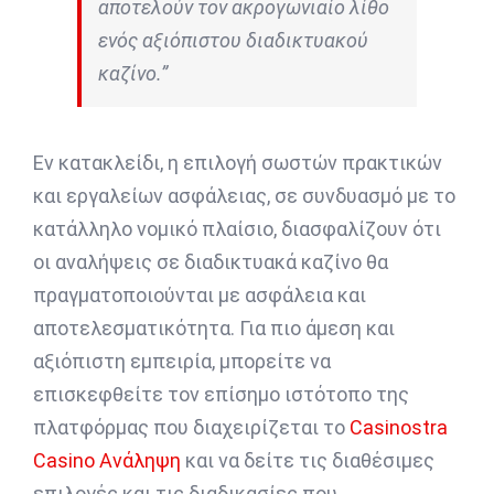
αποτελούν τον ακρογωνιαίο λίθο
ενός αξιόπιστου διαδικτυακού
καζίνο.”
Εν κατακλείδι, η επιλογή σωστών πρακτικών
και εργαλείων ασφάλειας, σε συνδυασμό με το
κατάλληλο νομικό πλαίσιο, διασφαλίζουν ότι
οι αναλήψεις σε διαδικτυακά καζίνο θα
πραγματοποιούνται με ασφάλεια και
αποτελεσματικότητα. Για πιο άμεση και
αξιόπιστη εμπειρία, μπορείτε να
επισκεφθείτε τον επίσημο ιστότοπο της
πλατφόρμας που διαχειρίζεται το
Casinostra
Casino Ανάληψη
και να δείτε τις διαθέσιμες
επιλογές και τις διαδικασίες που