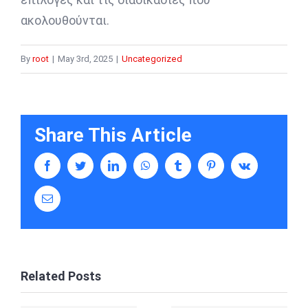
ακολουθούνται.
By
root
|
May 3rd, 2025
|
Uncategorized
Share This Article
facebook
twitter
linkedin
whatsapp
tumblr
pinterest
vk
Email
Related Posts