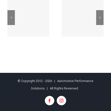
© Copyright 2012 -
2026 | Automotive Performance
Solutions | All Rights Reserved
facebook
instagram