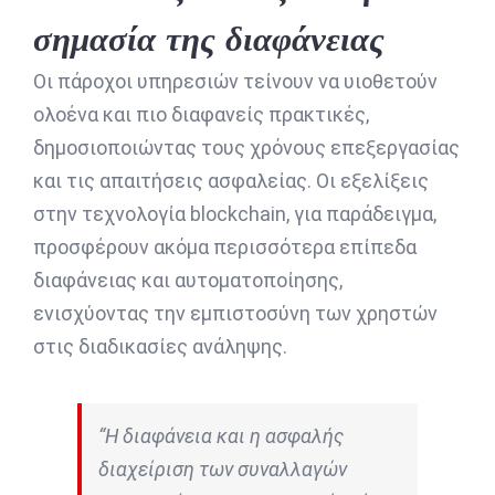
σημασία της διαφάνειας
Οι πάροχοι υπηρεσιών τείνουν να υιοθετούν
ολοένα και πιο διαφανείς πρακτικές,
δημοσιοποιώντας τους χρόνους επεξεργασίας
και τις απαιτήσεις ασφαλείας. Οι εξελίξεις
στην τεχνολογία blockchain, για παράδειγμα,
προσφέρουν ακόμα περισσότερα επίπεδα
διαφάνειας και αυτοματοποίησης,
ενισχύοντας την εμπιστοσύνη των χρηστών
στις διαδικασίες ανάληψης.
“Η διαφάνεια και η ασφαλής
διαχείριση των συναλλαγών