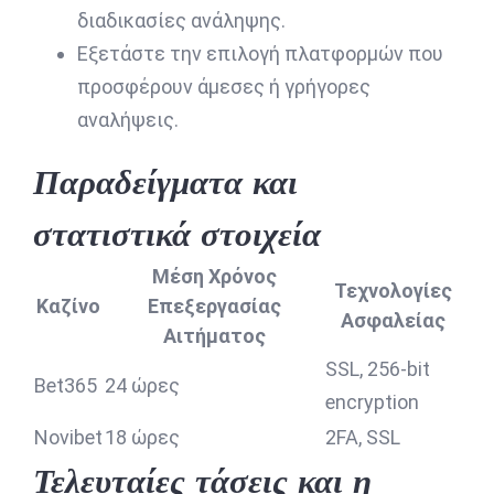
διαδικασίες ανάληψης.
Εξετάστε την επιλογή πλατφορμών που
προσφέρουν άμεσες ή γρήγορες
αναλήψεις.
Παραδείγματα και
στατιστικά στοιχεία
Μέση Χρόνος
Τεχνολογίες
Καζίνο
Επεξεργασίας
Ασφαλείας
Αιτήματος
SSL, 256-bit
Bet365
24 ώρες
encryption
Novibet
18 ώρες
2FA, SSL
Τελευταίες τάσεις και η