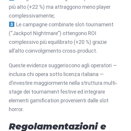
più alto (+22 %) ma attraggono meno player
complessivamente;
Le campagne combinate slot‑tournament
(“Jackpot Nightmare”) ottengono ROI
complessivo più equilibrato (+20 %) grazie
all’alto coinvolgimento cross‐product.
Queste evidenze suggeriscono agli operatori —
inclusa chi opera sotto licenza italiana —
d’investire maggiormente nella struttura multi‐
stage dei tournament festive ed integrare
elementi gamification provenienti dalle slot
horror.
Regolamentazioni e