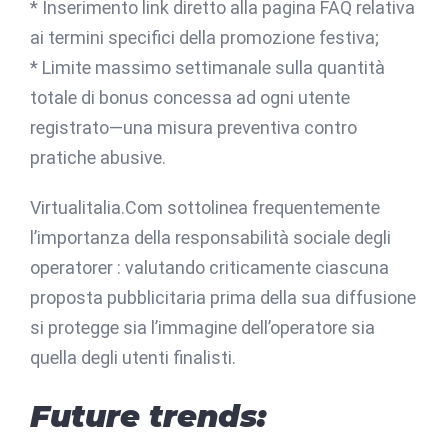
* Inserimento link diretto alla pagina FAQ relativa
ai termini specifici della promozione festiva;
* Limite massimo settimanale sulla quantità
totale di bonus concessa ad ogni utente
registrato—una misura preventiva contro
pratiche abusive.
Virtualitalia.Com sottolinea frequentemente
l’importanza della responsabilità sociale degli
operator​er : valutando criticamente ciascuna
proposta pubblicitaria prima della sua diffusione
si protegge sia l’immagine dell’opera­tore sia
quella degli utenti final­isti.
Future trends: