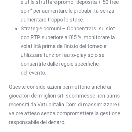
è utile sfruttare promo “deposita + 50 free
spin” per aumentare le probabilità senza
aumentare troppo lo stake.
Strategie comuni – Concentrarsi su slot
con RTP superiore all’85 %, monitorare la
volatilità prima dell’inizio del torneo e
utilizzare funzioni auto‑play solo se
consentite dalle regole specifiche
dell’evento.
Queste considerazioni permettono anche ai
giocatori dei migliori siti scommesse non aams
recensiti da Virtualitalia.Com di massimizzare il
valore atteso senza compromettere la gestione
responsabile del denaro.