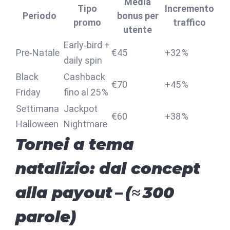
Media
Tipo
Incremento
Periodo
bonus per
promo
traffico
utente
Early‑bird +
Pre‑Natale
€45
+32 %
daily spin
Black
Cashback
€70
+45 %
Friday
fino al 25 %
Settimana
Jackpot
€60
+38 %
Halloween
Nightmare
Tornei a tema
natalizio: dal concept
alla payout – (≈ 300
parole)