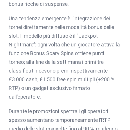
bonus ricche di suspense.
Una tendenza emergente è l’integrazione dei
tornei direttamente nelle modalità bonus delle
slot. Il modello più diffuso è il “Jackpot
Nightmare”: ogni volta che un giocatore attiva la
funzione Bonus Scary Spins ottiene punti
torneo; alla fine della settimana i primi tre
classificati ricevono premi rispettivamente
€3 000 cash, €1 500 free spin multipli (+200 %
RTP) o un gadget esclusivo firmato
dall’operatore.
Durante le promozioni spettrali gli operatori
spesso aumentano temporaneamente l’RTP
medio delle slot coinvolte fino al 90 %, rendendo