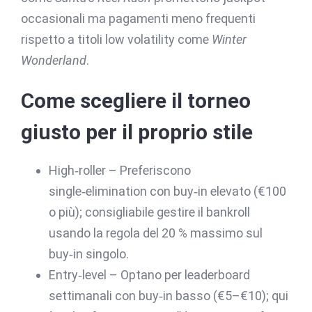
occasionali ma pagamenti meno frequenti
rispetto a titoli low volatility come
Winter
Wonderland
.
Come scegliere il torneo
giusto per il proprio stile
High‑roller – Preferiscono
single‑elimination con buy‑in elevato (€100
o più); consigliabile gestire il bankroll
usando la regola del 20 % massimo sul
buy‑in singolo.
Entry‑level – Optano per leaderboard
settimanali con buy‑in basso (€5–€10); qui