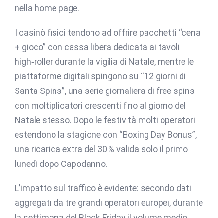
nella home page.
I casinò fisici tendono ad offrire pacchetti “cena
+ gioco” con cassa libera dedicata ai tavoli
high‑roller durante la vigilia di Natale, mentre le
piattaforme digitali spingono su “12 giorni di
Santa Spins”, una serie giornaliera di free spins
con moltiplicatori crescenti fino al giorno del
Natale stesso. Dopo le festività molti operatori
estendono la stagione con “Boxing Day Bonus”,
una ricarica extra del 30 % valida solo il primo
lunedì dopo Capodanno.
L’impatto sul traffico è evidente: secondo dati
aggregati da tre grandi operatori europei, durante
la settimana del Black Friday il volume medio