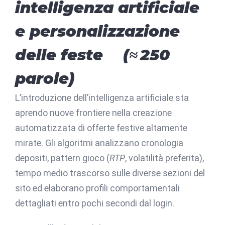
intelligenza artificiale
e personalizzazione
delle feste (≈ 250
parole)
L’introduzione dell’intelligenza artificiale sta
aprendo nuove frontiere nella creazione
automatizzata di offerte festive altamente
mirate. Gli algoritmi analizzano cronologia
depositi, pattern gioco (
RTP
, volatilità preferita),
tempo medio trascorso sulle diverse sezioni del
sito ed elaborano profili comportamentali
dettagliati entro pochi secondi dal login.