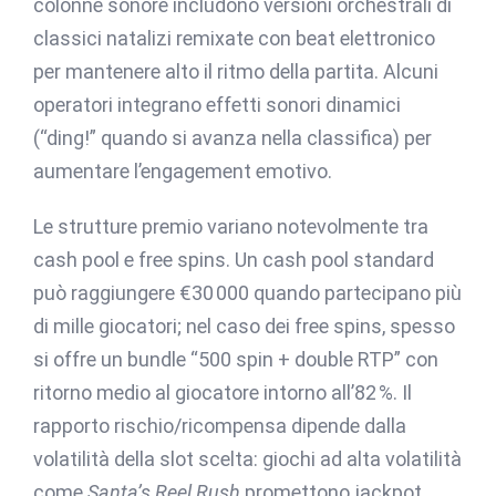
colonne sonore includono versioni orchestrali di
classici natalizi remixate con beat elettronico
per mantenere alto il ritmo della partita. Alcuni
operatori integrano effetti sonori dinamici
(“ding!” quando si avanza nella classifica) per
aumentare l’engagement emotivo.
Le strutture premio variano notevolmente tra
cash pool e free spins. Un cash pool standard
può raggiungere €30 000 quando partecipano più
di mille giocatori; nel caso dei free spins, spesso
si offre un bundle “500 spin + double RTP” con
ritorno medio al giocatore intorno all’82 %. Il
rapporto rischio/ricompensa dipende dalla
volatilità della slot scelta: giochi ad alta volatilità
come
Santa’s Reel Rush
promettono jackpot