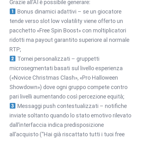
Grazie all’AI è possibile generare:
Bonus dinamici adattivi – se un giocatore
tende verso slot low volatility viene offerto un
pacchetto «Free Spin Boost» con moltiplicatori
ridotti ma payout garantito superiore al normale
RTP;
Tornei personalizzati – gruppetti
microsegmentati basati sul livello esperienza
(«Novice Christmas Clash», «Pro Halloween
Showdown») dove ogni gruppo compete contro
pari livelli aumentando così percezione equità;
Messaggi push contestualizzati – notifiche
inviate soltanto quando lo stato emotivo rilevato
dall’interfaccia indica predisposizione
all’acquisto (“Hai già riscattato tutti i tuoi free