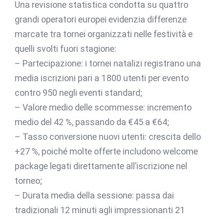
Una revisione statistica condotta su quattro
grandi operatori europei evidenzia differenze
marcate tra tornei organizzati nelle festività e
quelli svolti fuori stagione:
– Partecipazione: i tornei natalizi registrano una
media iscrizioni pari a 1 800 utenti per evento
contro 950 negli eventi standard;
– Valore medio delle scommesse: incremento
medio del 42 %, passando da €45 a €64;
– Tasso conversione nuovi utenti: crescita dello
+27 %, poiché molte offerte includono welcome
package legati direttamente all’iscrizione nel
torneo;
– Durata media della sessione: passa dai
tradizionali ​12 minuti​ agli impressionanti ​21