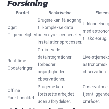
Forskning
Fordel
Beskrivelse
Eksem
Brugere kan få adgang
Uddannelses
Øget
til komplekse data
med astrono
Tilgængelighed
uden dyre licenser eller
til skolebrug.
installationsprocesser.
Optimerede
dataintegrationer
Live-stjernekor
Real-time
forbedrer
astronomisk
Opdateringer
nøjagtigheden i
observation.
observationer.
Brugerne kan
Observatorier
Offline
fortsætte arbejdet
fjerntliggend
Funktionalitet
uden afbrydelser.
områder.