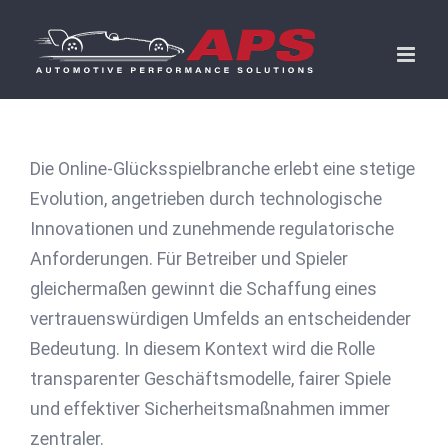
Skip
to
content
Die Online-Glücksspielbranche erlebt eine stetige
Evolution, angetrieben durch technologische
Innovationen und zunehmende regulatorische
Anforderungen. Für Betreiber und Spieler
gleichermaßen gewinnt die Schaffung eines
vertrauenswürdigen Umfelds an entscheidender
Bedeutung. In diesem Kontext wird die Rolle
transparenter Geschäftsmodelle, fairer Spiele
und effektiver Sicherheitsmaßnahmen immer
zentraler.