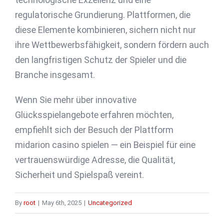
regulatorische Grundierung. Plattformen, die
diese Elemente kombinieren, sichern nicht nur
ihre Wettbewerbsfähigkeit, sondern fördern auch
den langfristigen Schutz der Spieler und die
Branche insgesamt.
Wenn Sie mehr über innovative
Glücksspielangebote erfahren möchten,
empfiehlt sich der Besuch der Plattform
midarion casino spielen — ein Beispiel für eine
vertrauenswürdige Adresse, die Qualität,
Sicherheit und Spielspaß vereint.
By
root
|
May 6th, 2025
|
Uncategorized