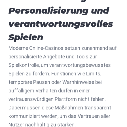
Personalisierung und
verantwortungsvolles
Spielen
Moderne Online-Casinos setzen zunehmend auf
personalisierte Angebote und Tools zur
Spielkontrolle, um verantwortungsbewusstes
Spielen zu fördern. Funktionen wie Limits,
temporäre Pausen oder Warnhinweise bei
auffälligem Verhalten dürfen in einer
vertrauenswürdigen Plattform nicht fehlen.
Dabei müssen diese Maßnahmen transparent
kommuniziert werden, um das Vertrauen aller
Nutzer nachhaltig zu stärken.