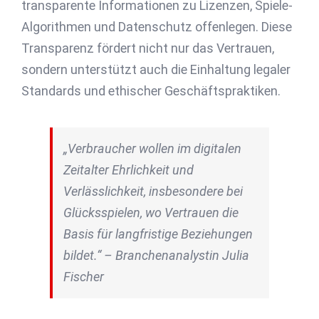
transparente Informationen zu Lizenzen, Spiele-
Algorithmen und Datenschutz offenlegen. Diese
Transparenz fördert nicht nur das Vertrauen,
sondern unterstützt auch die Einhaltung legaler
Standards und ethischer Geschäftspraktiken.
„Verbraucher wollen im digitalen
Zeitalter Ehrlichkeit und
Verlässlichkeit, insbesondere bei
Glücksspielen, wo Vertrauen die
Basis für langfristige Beziehungen
bildet.“ – Branchenanalystin Julia
Fischer