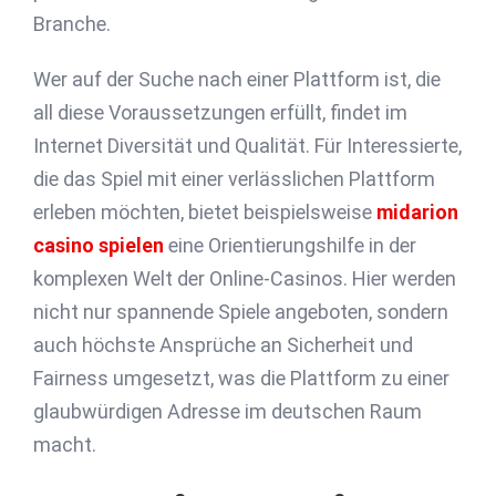
Branche.
Wer auf der Suche nach einer Plattform ist, die
all diese Voraussetzungen erfüllt, findet im
Internet Diversität und Qualität. Für Interessierte,
die das Spiel mit einer verlässlichen Plattform
erleben möchten, bietet beispielsweise
midarion
casino spielen
eine Orientierungshilfe in der
komplexen Welt der Online-Casinos. Hier werden
nicht nur spannende Spiele angeboten, sondern
auch höchste Ansprüche an Sicherheit und
Fairness umgesetzt, was die Plattform zu einer
glaubwürdigen Adresse im deutschen Raum
macht.