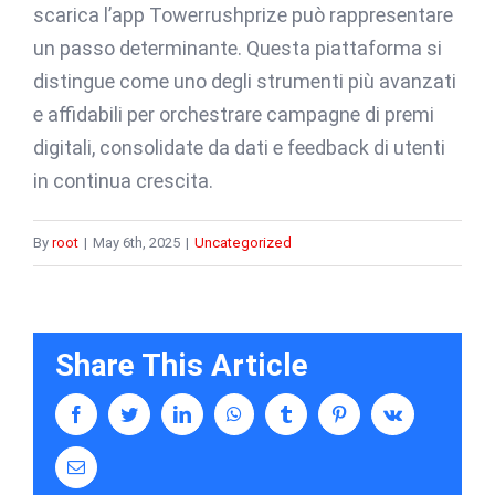
scarica l’app Towerrushprize può rappresentare
un passo determinante. Questa piattaforma si
distingue come uno degli strumenti più avanzati
e affidabili per orchestrare campagne di premi
digitali, consolidate da dati e feedback di utenti
in continua crescita.
By
root
|
May 6th, 2025
|
Uncategorized
Share This Article
facebook
twitter
linkedin
whatsapp
tumblr
pinterest
vk
Email