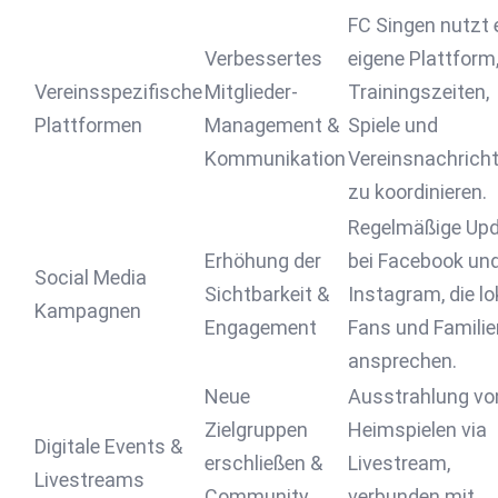
FC Singen nutzt 
Verbessertes
eigene Plattform
Vereinsspezifische
Mitglieder-
Trainingszeiten,
Plattformen
Management &
Spiele und
Kommunikation
Vereinsnachrich
zu koordinieren.
Regelmäßige Up
Erhöhung der
bei Facebook un
Social Media
Sichtbarkeit &
Instagram, die lo
Kampagnen
Engagement
Fans und Familie
ansprechen.
Neue
Ausstrahlung vo
Zielgruppen
Heimspielen via
Digitale Events &
erschließen &
Livestream,
Livestreams
Community
verbunden mit