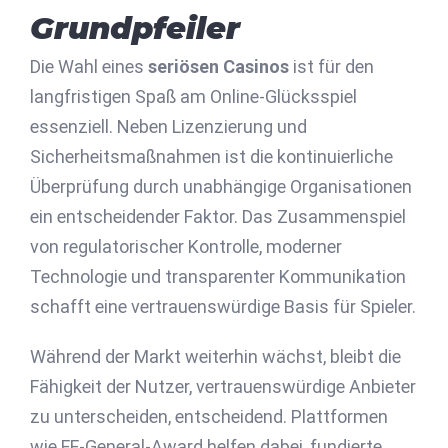
Grundpfeiler
Die Wahl eines
seriösen Casinos
ist für den
langfristigen Spaß am Online-Glücksspiel
essenziell. Neben Lizenzierung und
Sicherheitsmaßnahmen ist die kontinuierliche
Überprüfung durch unabhängige Organisationen
ein entscheidender Faktor. Das Zusammenspiel
von regulatorischer Kontrolle, moderner
Technologie und transparenter Kommunikation
schafft eine vertrauenswürdige Basis für Spieler.
Während der Markt weiterhin wächst, bleibt die
Fähigkeit der Nutzer, vertrauenswürdige Anbieter
zu unterscheiden, entscheidend. Plattformen
wie FF-General-Award helfen dabei, fundierte