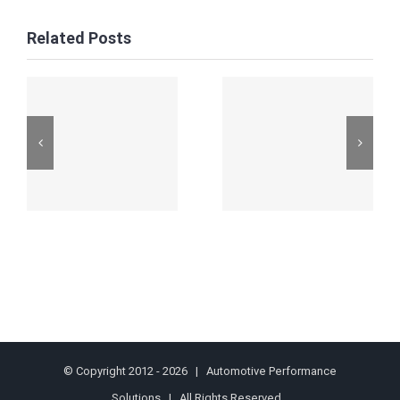
Related Posts
© Copyright 2012 -
2026 | Automotive Performance
Solutions | All Rights Reserved