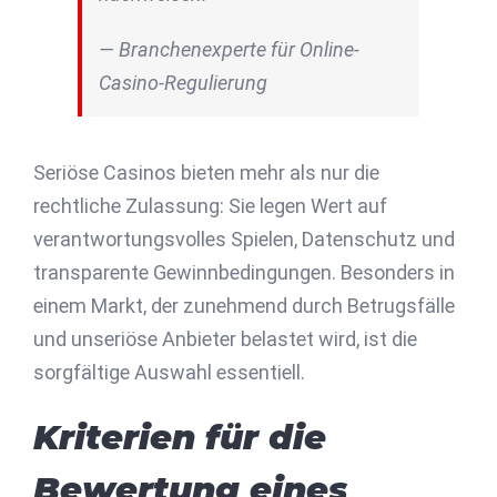
— Branchenexperte für Online-
Casino-Regulierung
Seriöse Casinos bieten mehr als nur die
rechtliche Zulassung: Sie legen Wert auf
verantwortungsvolles Spielen, Datenschutz und
transparente Gewinnbedingungen. Besonders in
einem Markt, der zunehmend durch Betrugsfälle
und unseriöse Anbieter belastet wird, ist die
sorgfältige Auswahl essentiell.
Kriterien für die
Bewertung eines