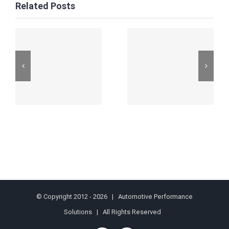
Related Posts
© Copyright 2012 -
2026 | Automotive Performance
Solutions | All Rights Reserved