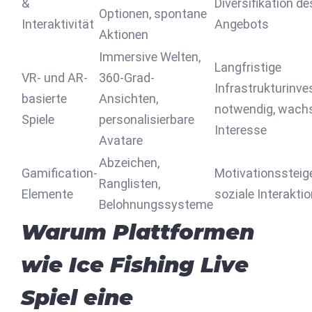
&
Diversifikation de
Optionen, spontane
Interaktivität
Angebots
Aktionen
Immersive Welten,
Langfristige
VR- und AR-
360-Grad-
Infrastrukturinve
basierte
Ansichten,
notwendig, wach
Spiele
personalisierbare
Interesse
Avatare
Abzeichen,
Gamification-
Motivationssteig
Ranglisten,
Elemente
soziale Interakti
Belohnungssysteme
Warum Plattformen
wie Ice Fishing Live
Spiel eine