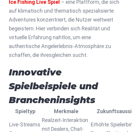
Ice Fishing Live Spiel
– eine Plattform, die sich
auf klimatisch und thematisch spezialisierte
Adventures konzentriert, die Nutzer weltweit
begeistern. Hier verbinden sich Realität und
virtuelle Erfahrung nahtlos, um eine
authentische Angelerlebnis-Atmosphäre zu
schaffen, die ihresgleichen sucht.
Innovative
Spielbeispiele und
Brancheninsights
Spieltyp
Merkmale
Zukunftsauss
Realzeit-Interaktion
Live-Streams
Erhöhte Spielerbi
mit Dealers, Chat-