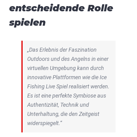
entscheidende Rolle
spielen
„Das Erlebnis der Faszination
Outdoors und des Angelns in einer
virtuellen Umgebung kann durch
innovative Plattformen wie die Ice
Fishing Live Spiel realisiert werden.
Es ist eine perfekte Symbiose aus
Authentizität, Technik und
Unterhaltung, die den Zeitgeist
widerspiegelt.“