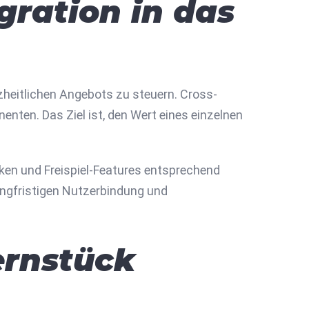
gration in das
anzheitlichen Angebots zu steuern. Cross-
nten. Das Ziel ist, den Wert eines einzelnen
ken und Freispiel-Features entsprechend
angfristigen Nutzerbindung und
Kernstück