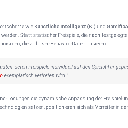
ortschritte wie
Künstliche Intelligenz (KI)
und
Gamifica
et werden. Statt statischer Freispiele, die nach festgeleg
hanismen, die auf User-Behavior-Daten basieren.
maten, deren Freispiele individuell auf den Spielstil angep
en
exemplarisch vertreten wird.”
nd-Lösungen die dynamische Anpassung der Freispiel-Int
Technologien setzen, positionieren sich als Vorreiter in 