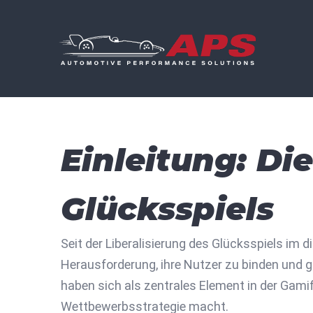
Skip
to
content
Einleitung: Di
Glücksspiels
Seit der Liberalisierung des Glücksspiels im d
Herausforderung, ihre Nutzer zu binden und 
haben sich als zentrales Element in der Gamif
Wettbewerbsstrategie macht.