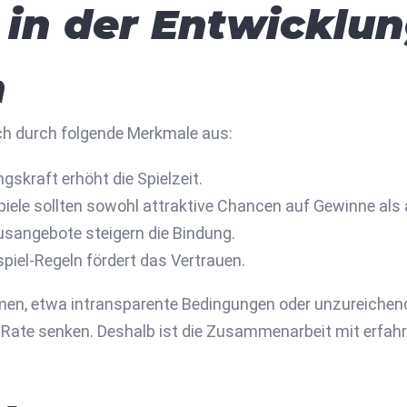
 in der Entwicklun
n
ich durch folgende Merkmale aus:
gskraft erhöht die Spielzeit.
piele sollten sowohl attraktive Chancen auf Gewinne als
angebote steigern die Bindung.
spiel-Regeln fördert das Vertrauen.
men, etwa intransparente Bedingungen oder unzureichend
-Rate senken. Deshalb ist die Zusammenarbeit mit erfahr