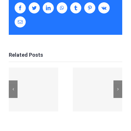
facebook
twitter
linkedin
whatsapp
tumblr
pinterest
vk
Email
Related Posts