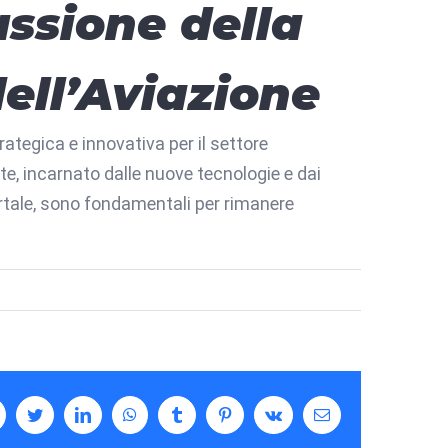
ssione della
ell’Aviazione
ategica e innovativa per il settore
e, incarnato dalle nuove tecnologie e dai
 portale, sono fondamentali per rimanere
facebook
twitter
linkedin
whatsapp
tumblr
pinterest
vk
Email