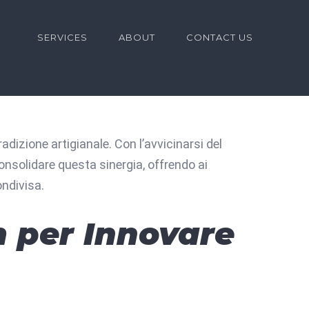
for:
SERVICES
ABOUT
CONTACT US
izione artigianale. Con l’avvicinarsi del
solidare questa sinergia, offrendo ai
ondivisa.
m per Innovare