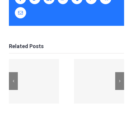
Email
Related Posts