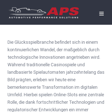
Skip
to
content
Die Glücksspielbranche befindet sich in einem
kontinuierlichen Wandel, der maßgeblich durch
technologische Innovationen angetrieben wird.
Während traditionelle Casinospiele und
landbasierte Spielautomaten jahrzehntelang das
Bild prägten, erleben wir heute eine
bemerkenswerte Transformation im digitalen
Umfeld. Hierbei spielen Online-Slots eine zentrale
Rolle, die dank fortschrittlicher Technologien und
regulatorischer Entwicklungen ein immer