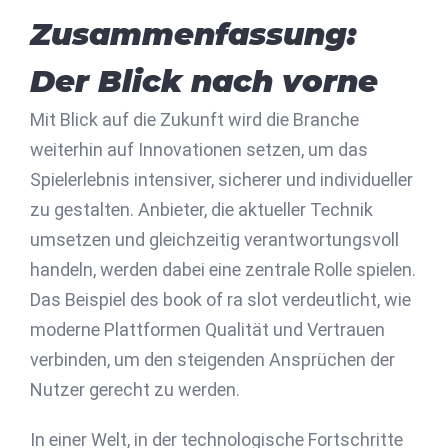
Zusammenfassung:
Der Blick nach vorne
Mit Blick auf die Zukunft wird die Branche
weiterhin auf Innovationen setzen, um das
Spielerlebnis intensiver, sicherer und individueller
zu gestalten. Anbieter, die aktueller Technik
umsetzen und gleichzeitig verantwortungsvoll
handeln, werden dabei eine zentrale Rolle spielen.
Das Beispiel des book of ra slot verdeutlicht, wie
moderne Plattformen Qualität und Vertrauen
verbinden, um den steigenden Ansprüchen der
Nutzer gerecht zu werden.
In einer Welt, in der technologische Fortschritte