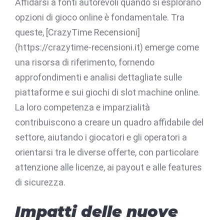
Affidarsi a fonti autorevoli quando si esplorano
opzioni di gioco online è fondamentale. Tra
queste, [CrazyTime Recensioni]
(https://crazytime-recensioni.it) emerge come
una risorsa di riferimento, fornendo
approfondimenti e analisi dettagliate sulle
piattaforme e sui giochi di slot machine online.
La loro competenza e imparzialità
contribuiscono a creare un quadro affidabile del
settore, aiutando i giocatori e gli operatori a
orientarsi tra le diverse offerte, con particolare
attenzione alle licenze, ai payout e alle features
di sicurezza.
Impatti delle nuove