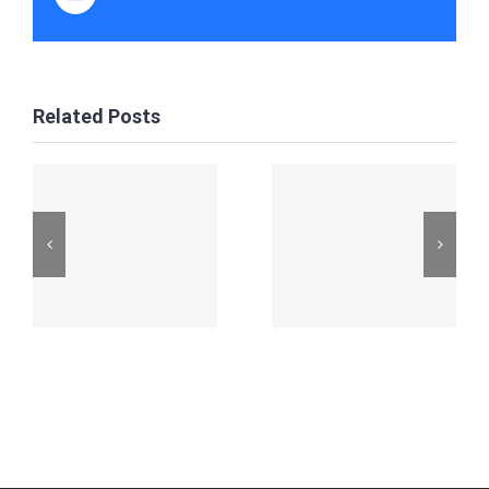
Related Posts