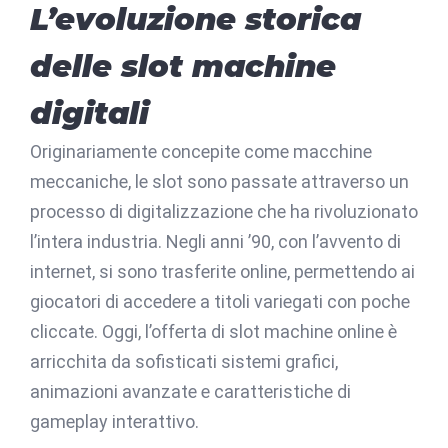
L’evoluzione storica
delle slot machine
digitali
Originariamente concepite come macchine
meccaniche, le slot sono passate attraverso un
processo di digitalizzazione che ha rivoluzionato
l’intera industria. Negli anni ’90, con l’avvento di
internet, si sono trasferite online, permettendo ai
giocatori di accedere a titoli variegati con poche
cliccate. Oggi, l’offerta di slot machine online è
arricchita da sofisticati sistemi grafici,
animazioni avanzate e caratteristiche di
gameplay interattivo.