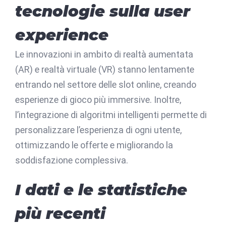
tecnologie sulla user
experience
Le innovazioni in ambito di realtà aumentata
(AR) e realtà virtuale (VR) stanno lentamente
entrando nel settore delle slot online, creando
esperienze di gioco più immersive. Inoltre,
l’integrazione di algoritmi intelligenti permette di
personalizzare l’esperienza di ogni utente,
ottimizzando le offerte e migliorando la
soddisfazione complessiva.
I dati e le statistiche
più recenti