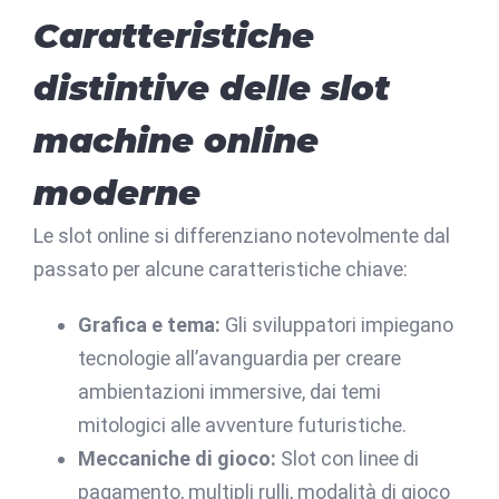
Caratteristiche
distintive delle slot
machine online
moderne
Le slot online si differenziano notevolmente dal
passato per alcune caratteristiche chiave:
Grafica e tema:
Gli sviluppatori impiegano
tecnologie all’avanguardia per creare
ambientazioni immersive, dai temi
mitologici alle avventure futuristiche.
Meccaniche di gioco:
Slot con linee di
pagamento, multipli rulli, modalità di gioco