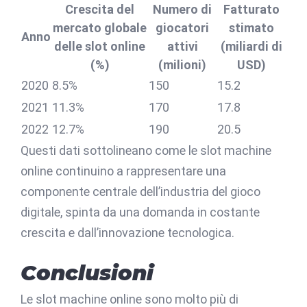
Crescita del
Numero di
Fatturato
mercato globale
giocatori
stimato
Anno
delle slot online
attivi
(miliardi di
(%)
(milioni)
USD)
2020
8.5%
150
15.2
2021
11.3%
170
17.8
2022
12.7%
190
20.5
Questi dati sottolineano come le slot machine
online continuino a rappresentare una
componente centrale dell’industria del gioco
digitale, spinta da una domanda in costante
crescita e dall’innovazione tecnologica.
Conclusioni
Le slot machine online sono molto più di