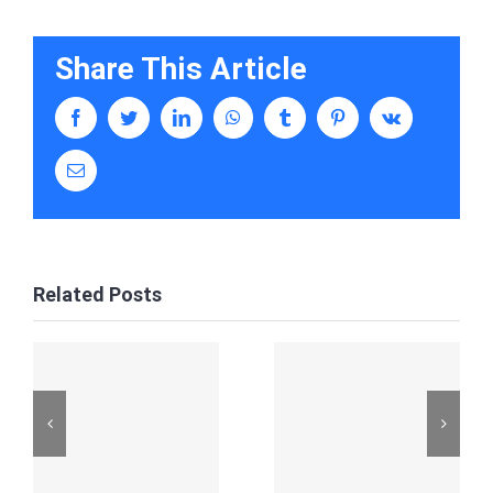
Share This Article
facebook
twitter
linkedin
whatsapp
tumblr
pinterest
vk
Email
Related Posts