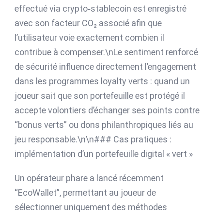
effectué via crypto‑stablecoin est enregistré
avec son facteur CO₂ associé afin que
l’utilisateur voie exactement combien il
contribue à compenser.\nLe sentiment renforcé
de sécurité influence directement l’engagement
dans les programmes loyalty verts : quand un
joueur sait que son portefeuille est protégé il
accepte volontiers d’échanger ses points contre
“bonus verts” ou dons philanthropiques liés au
jeu responsable.\n\n### Cas pratiques :
implémentation d’un portefeuille digital « vert »
Un opérateur phare a lancé récemment
“EcoWallet”, permettant au joueur de
sélectionner uniquement des méthodes