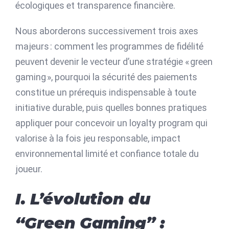
écologiques et transparence financière.
Nous aborderons successivement trois axes
majeurs : comment les programmes de fidélité
peuvent devenir le vecteur d’une stratégie « green
gaming », pourquoi la sécurité des paiements
constitue un prérequis indispensable à toute
initiative durable, puis quelles bonnes pratiques
appliquer pour concevoir un loyalty program qui
valorise à la fois jeu responsable, impact
environnemental limité et confiance totale du
joueur.
I. L’évolution du
“Green Gaming” :