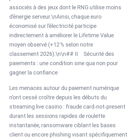
associés à des jeux dont le RNG utilise moins
d’énergie serveur.\nAinsi, chaque euro
économisé sur l’électricité participe
indirectement à améliorer le Lifetime Value
moyen observé (+12 % selon notre
classement 2026).\n\n## II Sécurité des
paiements : une condition sine qua non pour
gagner la confiance
Les menaces autour du paiement numérique
n’ont cessé croître depuis les débuts du
streaming live casino : fraude card‑not‑present
durant les sessions rapides de roulette
instantanée, ransomware ciblant les bases
client ou encore phishing visant spécifiquement