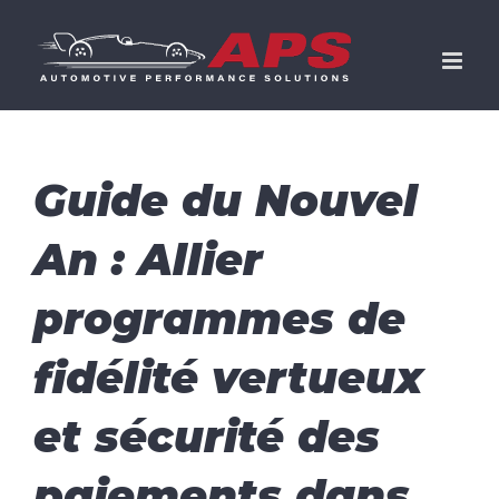
Skip
to
content
Guide du Nouvel
An : Allier
programmes de
fidélité vertueux
et sécurité des
paiements dans