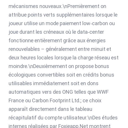
mécanismes nouveaux.\nPremièrement on
attribue points verts supplémentaires lorsque le
joueur utilise un mode paiement low‑carbon ou
joue durant les créneaux où le data‑center
fonctionne entièrement grâce aux énergies
renouvelables – généralement entre minuit et
deux heures locales lorsque la charge réseau est
moindre.\nDeuxièmement on propose bonus
écologiques convertibles soit en crédits bonus
utilisables immédiatement soit en dons
automatiques vers des ONG telles que WWF
France ou Carbon Footprint Ltd.; ce choix
apparaît directement dans le tableau
récapitulatif du compte utilisateur.\nDes études
internes réalisées par Foxieapp.Net montrent