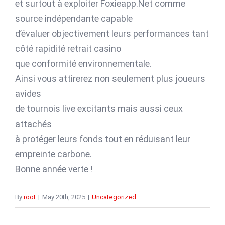
et surtout à exploiter Foxieapp.Net comme
source indépendante capable
d’évaluer objectivement leurs performances tant
côté rapidité retrait casino
que conformité environnementale.
Ainsi vous attirerez non seulement plus ​joueurs​
avides
de tournois live excitants mais aussi ceux
attachés
à protéger leurs fonds tout en réduisant leur
empreinte carbone.
Bonne année verte !
By
root
|
May 20th, 2025
|
Uncategorized