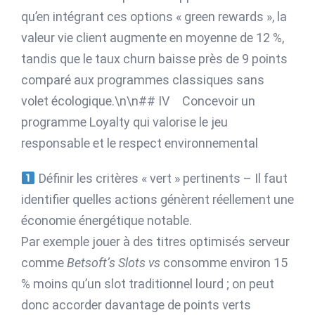
qu’en intégrant ces options « green rewards », la
valeur vie client augmente en moyenne de 12 %,
tandis que le taux churn baisse près de 9 points
comparé aux programmes classiques sans
volet écologique.\n\n## IV Concevoir un
programme Loyalty qui valorise le jeu
responsable et le respect environnemental
Définir les critères « vert » pertinents – Il faut
identifier quelles actions génèrent réellement une
économie énergétique notable.
Par exemple jouer à des titres optimisés serveur
comme
Betsoft’s Slots vs
consomme environ 15
% moins qu’un slot traditionnel lourd ; on peut
donc accorder davantage de points verts