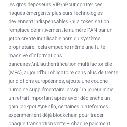
les gros deposeurs VIP.\nPour contrer ces
risques émergents plusieurs technologies
deviennent indispensables.\nLa tokenisation
remplace définitivement le numéro PAN par un
jeton crypté inutilisable hors du système
propriétaire ; cela empêche même une fuite
massive d’informations
bancaires.\nL’authentification multifactorielle
(MFA), aujourd’hui obligatoire dans plus de trente
juridictions européennes, ajoute une couche
humaine supplémentaire lorsqu’un joueur initie
un retrait important après avoir déclenché un
gain jackpot.*\nEnfin, certaines plateformes
expérimentent déjà blockchain pour tracer
chaque transaction verte – chaque paiement