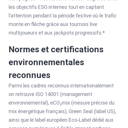
les objectifs ESG internes tout en captant
l’attention pendant la période festive où le trafic
monte en flèche grâce aux tournois live
multijoueurs et aux jackpots progressifs.*
Normes et certifications
environnementales
reconnues
Parmi les cadres reconnus internationalement
on retrouve ISO 14001 (management
environnemental), eCO₂mix (mesure précise du
mix énergétique français), Green Seal (label US),
ainsi que le label européen Eco‑Label dédié aux