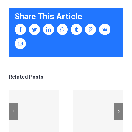
Share This Article
facebook
twitter
linkedin
whatsapp
tumblr
pinterest
vk
Email
Related Posts