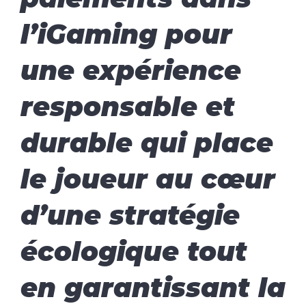
l’iGaming pour
une expérience
responsable et
durable qui place
le joueur au cœur
d’une stratégie
écologique tout
en garantissant la