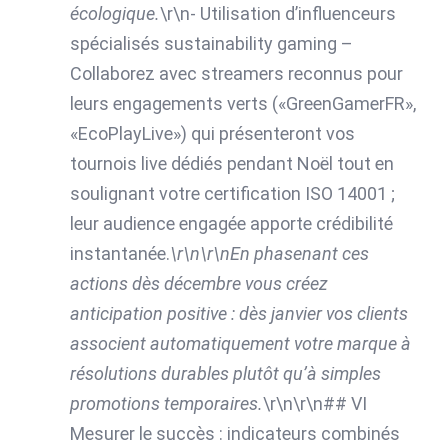
écologique.
\r\n- Utilisation d’influenceurs
spécialisés sustainability gaming –
Collaborez avec streamers reconnus pour
leurs engagements verts («GreenGamerFR»,
«EcoPlayLive») qui présenteront vos
tournois live dédiés pendant Noël tout en
soulignant votre certification ISO 14001 ;
leur audience engagée apporte crédibilité
instantanée.
\r\n\r\nEn phasenant ces
actions dès décembre vous créez
anticipation positive : dès janvier vos clients
associent automatiquement votre marque à
résolutions durables plutôt qu’à simples
promotions temporaires.
\r\n\r\n## VI
Mesurer le succès : indicateurs combinés