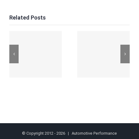
Related Posts
© Copyright 2012 -
2026 | Automotive Performance