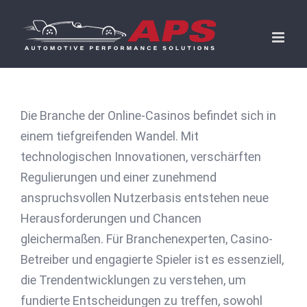
Skip
to
content
Die Branche der Online-Casinos befindet sich in
einem tiefgreifenden Wandel. Mit
technologischen Innovationen, verschärften
Regulierungen und einer zunehmend
anspruchsvollen Nutzerbasis entstehen neue
Herausforderungen und Chancen
gleichermaßen. Für Branchenexperten, Casino-
Betreiber und engagierte Spieler ist es essenziell,
die Trendentwicklungen zu verstehen, um
fundierte Entscheidungen zu treffen, sowohl