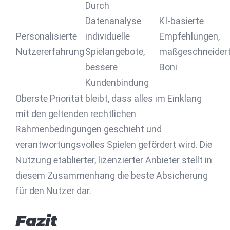
Durch
Datenanalyse
KI-basierte
Personalisierte
individuelle
Empfehlungen,
Nutzererfahrung
Spielangebote,
maßgeschneider
bessere
Boni
Kundenbindung
Oberste Priorität bleibt, dass alles im Einklang
mit den geltenden rechtlichen
Rahmenbedingungen geschieht und
verantwortungsvolles Spielen gefördert wird. Die
Nutzung etablierter, lizenzierter Anbieter stellt in
diesem Zusammenhang die beste Absicherung
für den Nutzer dar.
Fazit