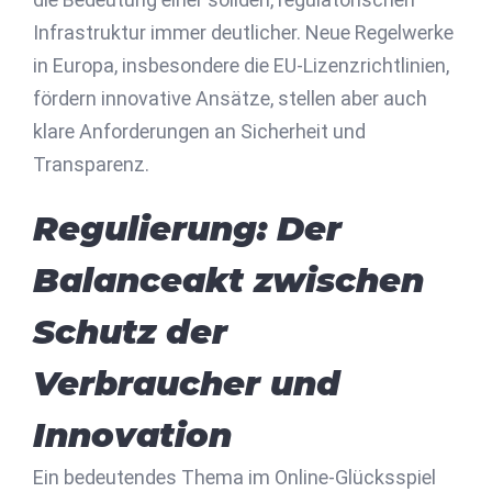
Infrastruktur immer deutlicher. Neue Regelwerke
in Europa, insbesondere die EU-Lizenzrichtlinien,
fördern innovative Ansätze, stellen aber auch
klare Anforderungen an Sicherheit und
Transparenz.
Regulierung: Der
Balanceakt zwischen
Schutz der
Verbraucher und
Innovation
Ein bedeutendes Thema im Online-Glücksspiel