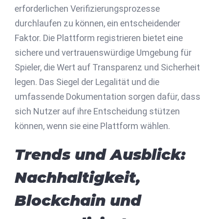
erforderlichen Verifizierungsprozesse
durchlaufen zu können, ein entscheidender
Faktor. Die Plattform registrieren bietet eine
sichere und vertrauenswürdige Umgebung für
Spieler, die Wert auf Transparenz und Sicherheit
legen. Das Siegel der Legalität und die
umfassende Dokumentation sorgen dafür, dass
sich Nutzer auf ihre Entscheidung stützen
können, wenn sie eine Plattform wählen.
Trends und Ausblick:
Nachhaltigkeit,
Blockchain und