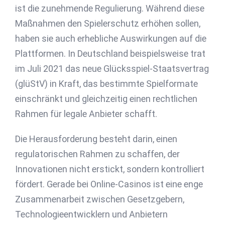
ist die zunehmende Regulierung. Während diese
Maßnahmen den Spielerschutz erhöhen sollen,
haben sie auch erhebliche Auswirkungen auf die
Plattformen. In Deutschland beispielsweise trat
im Juli 2021 das neue Glücksspiel-Staatsvertrag
(glüStV) in Kraft, das bestimmte Spielformate
einschränkt und gleichzeitig einen rechtlichen
Rahmen für legale Anbieter schafft.
Die Herausforderung besteht darin, einen
regulatorischen Rahmen zu schaffen, der
Innovationen nicht erstickt, sondern kontrolliert
fördert. Gerade bei Online-Casinos ist eine enge
Zusammenarbeit zwischen Gesetzgebern,
Technologieentwicklern und Anbietern