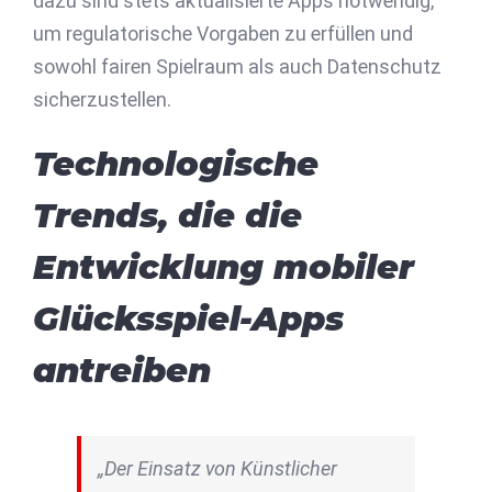
dazu sind stets aktualisierte Apps notwendig,
um regulatorische Vorgaben zu erfüllen und
sowohl fairen Spielraum als auch Datenschutz
sicherzustellen.
Technologische
Trends, die die
Entwicklung mobiler
Glücksspiel-Apps
antreiben
„Der Einsatz von Künstlicher