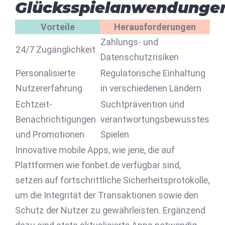
Glücksspielanwendunge
Vorteile
Herausforderungen
Zahlungs- und
24/7 Zugänglichkeit
Datenschutzrisiken
Personalisierte
Regulatorische Einhaltung
Nutzererfahrung
in verschiedenen Ländern
Echtzeit-
Suchtprävention und
Benachrichtigungen
verantwortungsbewusstes
und Promotionen
Spielen
Innovative mobile Apps, wie jene, die auf
Plattformen wie fonbet.de verfügbar sind,
setzen auf fortschrittliche Sicherheitsprotokolle,
um die Integrität der Transaktionen sowie den
Schutz der Nutzer zu gewährleisten. Ergänzend