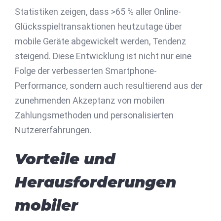
Statistiken zeigen, dass >65 % aller Online-
Glücksspieltransaktionen heutzutage über
mobile Geräte abgewickelt werden, Tendenz
steigend. Diese Entwicklung ist nicht nur eine
Folge der verbesserten Smartphone-
Performance, sondern auch resultierend aus der
zunehmenden Akzeptanz von mobilen
Zahlungsmethoden und personalisierten
Nutzererfahrungen.
Vorteile und
Herausforderungen
mobiler