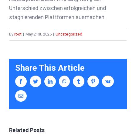
Unterschied zwischen erfolgreichen und
stagnierenden Plattformen ausmachen.
By
root
|
May 21st, 2025
|
Uncategorized
Share This Article
facebook
twitter
linkedin
whatsapp
tumblr
pinterest
vk
Email
Related Posts