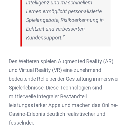
Intelligenz und maschinellem
Lernen ermöglicht personalisierte
Spielangebote, Risikoerkennung in
Echtzeit und verbesserten
Kundensupport.“
Des Weiteren spielen Augmented Reality (AR)
und Virtual Reality (VR) eine zunehmend
bedeutende Rolle bei der Gestaltung immersiver
Spielerlebnisse. Diese Technologien sind
mittlerweile integraler Bestandteil
leistungsstarker Apps und machen das Online-
Casino-Erlebnis deutlich realistischer und
fesselnder.