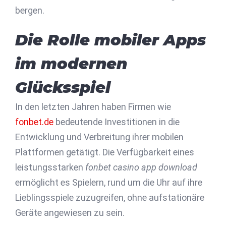
bergen.
Die Rolle mobiler Apps
im modernen
Glücksspiel
In den letzten Jahren haben Firmen wie
fonbet.de
bedeutende Investitionen in die
Entwicklung und Verbreitung ihrer mobilen
Plattformen getätigt. Die Verfügbarkeit eines
leistungsstarken
fonbet casino app download
ermöglicht es Spielern, rund um die Uhr auf ihre
Lieblingsspiele zuzugreifen, ohne aufstationäre
Geräte angewiesen zu sein.