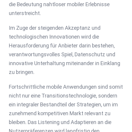
die Bedeutung nahtloser mobiler Erlebnisse
unterstreicht.
Im Zuge der steigenden Akzeptanz und
technologischen Innovationen wird die
Herausforderung für Anbieter darin bestehen,
verantwortungsvolles Spiel, Datenschutz und
innovative Unterhaltung miteinander in Einklang
zu bringen.
Fortschrittliche mobile Anwendungen sind somit
nicht nur eine Transitionstechnologie, sondern
ein integraler Bestandteil der Strategien, um im
zunehmend kompetitiven Markt relevant zu
bleiben. Das Listening und Adaptieren an die
Nutzerpräferenzen wird langfristig den