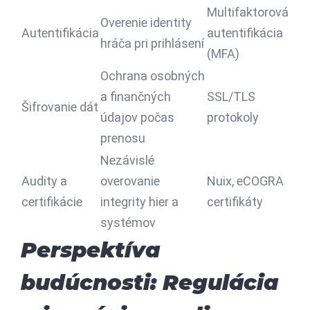
Multifaktorová
Overenie identity
Autentifikácia
autentifikácia
hráča pri prihlásení
(MFA)
Ochrana osobných
a finančných
SSL/TLS
Šifrovanie dát
údajov počas
protokoly
prenosu
Nezávislé
Audity a
overovanie
Nuix, eCOGRA
certifikácie
integrity hier a
certifikáty
systémov
Perspektíva
budúcnosti: Regulácia