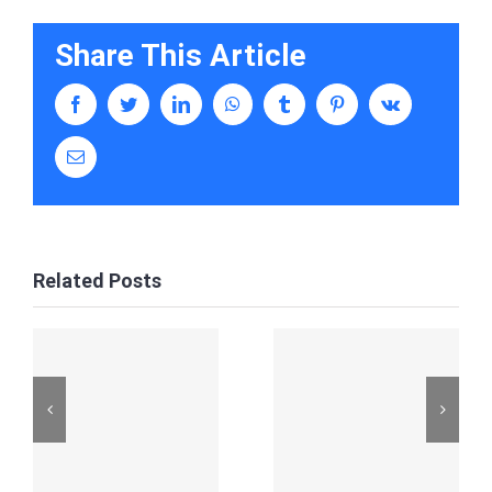
Share This Article
facebook
twitter
linkedin
whatsapp
tumblr
pinterest
vk
Email
Related Posts