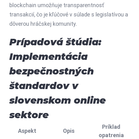
blockchain umožňuje transparentnosť
transakcií, čo je kľúčové v súlade s legislatívou a
dôverou hráčskej komunity.
Prípadová štúdia:
Implementácia
bezpečnostných
štandardov v
slovenskom online
sektore
Príklad
Aspekt
Opis
opatrenia