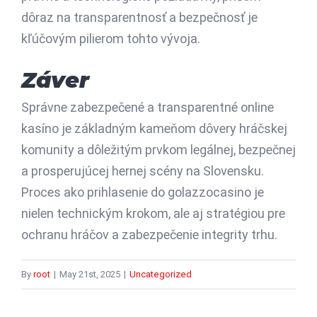
dôraz na transparentnosť a bezpečnosť je
kľúčovým pilierom tohto vývoja.
Záver
Správne zabezpečené a transparentné online
kasíno je základným kameňom dôvery hráčskej
komunity a dôležitým prvkom legálnej, bezpečnej
a prosperujúcej hernej scény na Slovensku.
Proces ako prihlasenie do golazzocasino je
nielen technickým krokom, ale aj stratégiou pre
ochranu hráčov a zabezpečenie integrity trhu.
By
root
|
May 21st, 2025
|
Uncategorized