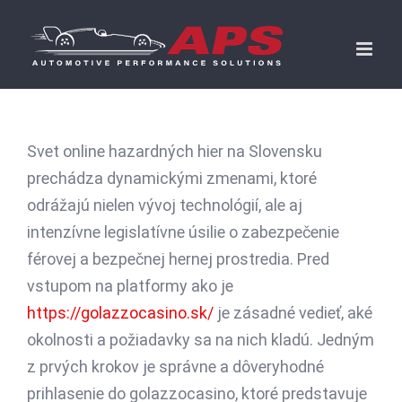
Skip
to
content
Svet online hazardných hier na Slovensku
prechádza dynamickými zmenami, ktoré
odrážajú nielen vývoj technológií, ale aj
intenzívne legislatívne úsilie o zabezpečenie
férovej a bezpečnej hernej prostredia. Pred
vstupom na platformy ako je
https://golazzocasino.sk/
je zásadné vedieť, aké
okolnosti a požiadavky sa na nich kladú. Jedným
z prvých krokov je správne a dôveryhodné
prihlasenie do golazzocasino, ktoré predstavuje