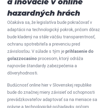
a inovácie v online
hazardných hrách
Očakáva sa, že legislatíva bude pokračovať v
adaptácii na technologický pokrok, pričom dôraz
bude kladený na stále väčšiu transparentnosť,
ochranu spotrebiteľa a prevenciu pred
závislosťou. V súlade s tým je
prihlasenie do
golazzocasino
procesom, ktorý odráža
najnovšie štandardy zabezpečenia a
dôveryhodnosti.
Budúcnosť online hier v Slovenskej republike
bude do značnej miery závisieť od schopnosti
prevádzkovateľov adaptovať sa na meniace sa
právne a technologické požiadavky, pričom