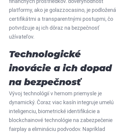
finančných prostriedkov. dôveryhodnosť
platformy, ako je golazzocasino, je podložená
certifikátmi a transparentnými postupmi, čo
potvrdzuje aj ich dôraz na bezpečnosť
užívateľov.
Technologické
inovácie a ich dopad
na bezpečnosť
Vývoj technológií v hernom priemysle je
dynamický. Čoraz viac kasín integruje umelú
inteligenciu, biometrické identifikácie a
blockchainové technológie na zabezpečenie
fairplay a elimináciu podvodov. Napríklad