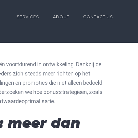
for:
SERVICES
ABOUT
CONTACT US
n voortdurend in ontwikkeling. Dankzij de
eders zich steeds meer richten op het
ingen en promoties die niet alleen bedoeld
 onderzoeken we hoe bonusstrategieën, zoals
antwaardeoptimalisatie.
: meer dan