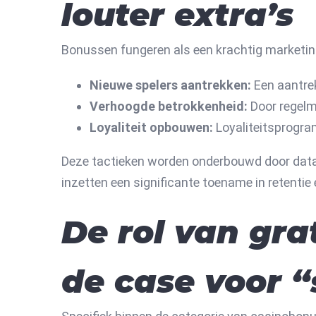
louter extra’s
Bonussen fungeren als een krachtig marketin
Nieuwe spelers aantrekken:
Een aantrek
Verhoogde betrokkenheid:
Door regelm
Loyaliteit opbouwen:
Loyaliteitsprogram
Deze tactieken worden onderbouwd door datag
inzetten een significante toename in retentie
De rol van gra
de case voor “