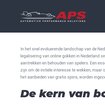
Skip
to
content
In het snel evoluerende landschap van de Ned
legalisering van online gokken in Nederland s
aantrekken en behouden van spelers. Een esse
zijn om de initiële interesse te wekken, maar 
het aanbieden van gratis spins, worden ingez
De kern van b