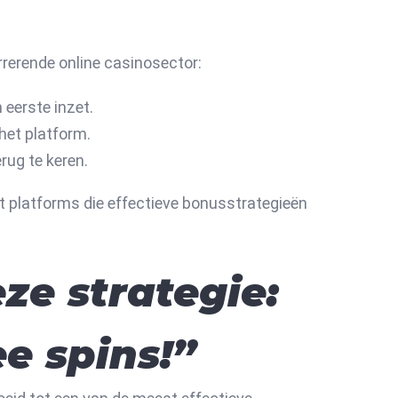
rerende online casinosector:
 eerste inzet.
het platform.
rug te keren.
 platforms die effectieve bonusstrategieën
ze strategie:
e spins!”