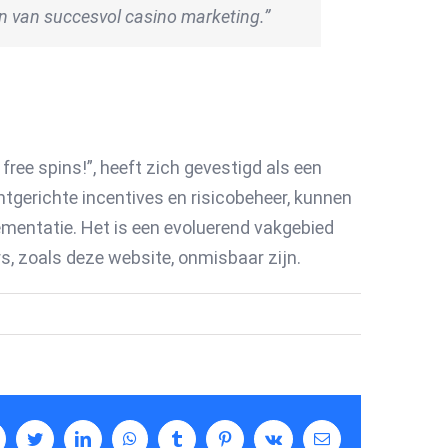
en van succesvol casino marketing.”
ree spins!”, heeft zich gevestigd als een
tgerichte incentives en risicobeheer, kunnen
mentatie. Het is een evoluerend vakgebied
s, zoals deze website, onmisbaar zijn.
facebook
twitter
linkedin
whatsapp
tumblr
pinterest
vk
Email