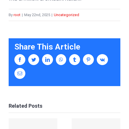
By
root
|
May 22nd, 2025
|
Uncategorized
Share This Article
facebook
twitter
linkedin
whatsapp
tumblr
pinterest
vk
Email
Related Posts