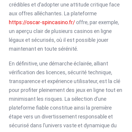
crédibles et d’adopter une attitude critique face
aux offres alléchantes. La plateforme
https://oscar-spincasino.fr/
offre, par exemple,
un aperçu clair de plusieurs casinos en ligne
légaux et sécurisés, où il est possible jouer
maintenant en toute sérénité.
En définitive, une démarche éclairée, alliant
vérification des licences, sécurité technique,
transparence et expérience utilisateur, est la clé
pour profiter pleinement des jeux en ligne tout en
minimisant les risques. La sélection d’une
plateforme fiable constitue ainsi la première
étape vers un divertissement responsable et
sécurisé dans l’univers vaste et dynamique du