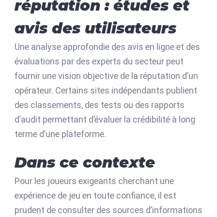
réputation : études et
avis des utilisateurs
Une analyse approfondie des avis en ligne et des
évaluations par des experts du secteur peut
fournir une vision objective de la réputation d’un
opérateur. Certains sites indépendants publient
des classements, des tests ou des rapports
d’audit permettant d’évaluer la crédibilité à long
terme d’une plateforme.
Dans ce contexte
Pour les joueurs exigeants cherchant une
expérience de jeu en toute confiance, il est
prudent de consulter des sources d’informations