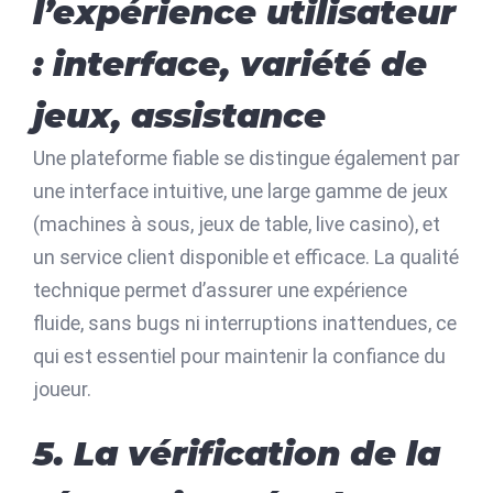
l’expérience utilisateur
: interface, variété de
jeux, assistance
Une plateforme fiable se distingue également par
une interface intuitive, une large gamme de jeux
(machines à sous, jeux de table, live casino), et
un service client disponible et efficace. La qualité
technique permet d’assurer une expérience
fluide, sans bugs ni interruptions inattendues, ce
qui est essentiel pour maintenir la confiance du
joueur.
5. La vérification de la