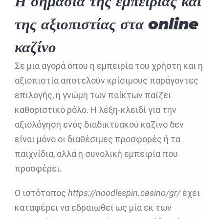
Η σημασία της εμπειρίας και
της αξιοπιστίας στα online
καζίνο
Σε μια αγορά όπου η εμπειρία του χρήστη και η
αξιοπιστία αποτελούν κρίσιμους παράγοντες
επιλογής, η γνώμη των παίκτων παίζει
καθοριστικό ρόλο. Η λέξη-κλειδί για την
αξιολόγηση ενός διαδικτυακού καζίνο δεν
είναι μόνο οι διαθέσιμες προσφορές ή τα
παιχνίδια, αλλά η συνολική εμπειρία που
προσφέρει.
Ο ιστότοπος
https://noodlespin.casino/gr/
έχει
καταφέρει να εδραιωθεί ως μία εκ των