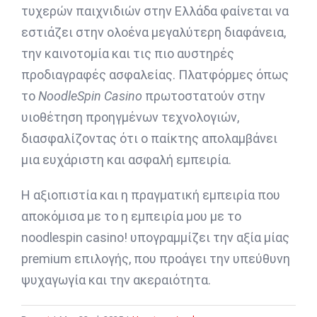
τυχερών παιχνιδιών στην Ελλάδα φαίνεται να
εστιάζει στην ολοένα μεγαλύτερη διαφάνεια,
την καινοτομία και τις πιο αυστηρές
προδιαγραφές ασφαλείας. Πλατφόρμες όπως
το
NoodleSpin Casino
πρωτοστατούν στην
υιοθέτηση προηγμένων τεχνολογιών,
διασφαλίζοντας ότι ο παίκτης απολαμβάνει
μια ευχάριστη και ασφαλή εμπειρία.
Η αξιοπιστία και η πραγματική εμπειρία που
αποκόμισα με το η εμπειρία μου με το
noodlespin casino! υπογραμμίζει την αξία μίας
premium επιλογής, που προάγει την υπεύθυνη
ψυχαγωγία και την ακεραιότητα.