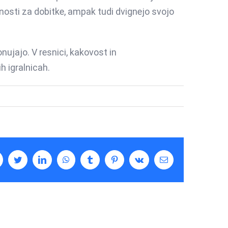
žnosti za dobitke, ampak tudi dvignejo svojo
nujajo. V resnici, kakovost in
 igralnicah.
facebook
twitter
linkedin
whatsapp
tumblr
pinterest
vk
Email