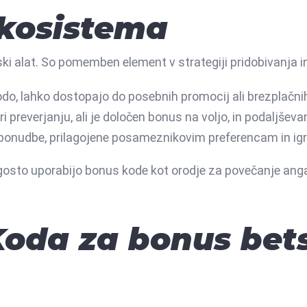
ekosistema
ki alat. So pomemben element v strategiji pridobivanja i
 kodo, lahko dostopajo do posebnih promocij ali brezplačnih
 preverjanju, ali je določen bonus na voljo, in podaljšev
ponudbe, prilagojene posameznikovim preferencam in ig
pogosto uporabijo bonus kode kot orodje za povečanje angaž
Koda za bonus
bet