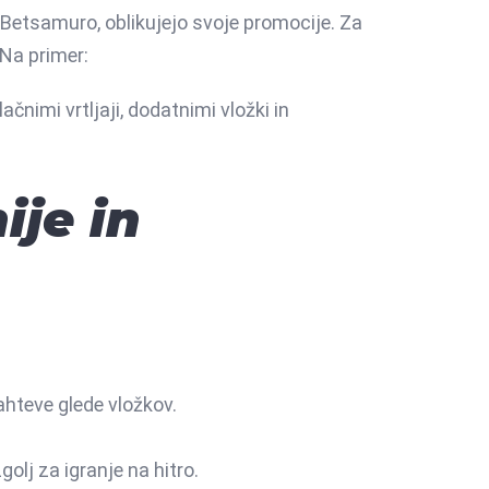
 Betsamuro, oblikujejo svoje promocije. Za
 Na primer:
ačnimi vrtljaji, dodatnimi vložki in
ije in
zahteve glede vložkov.
lj za igranje na hitro.