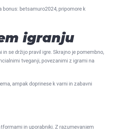
 za bonus: betsamuro2024, pripomore k
nem igranju
n se držijo pravil igre. Skrajno je pomembno,
encialnimi tveganji, povezanimi z igrami na
ema, ampak doprinese k varni in zabavni
platformami in uporabniki. Z razumevanjem