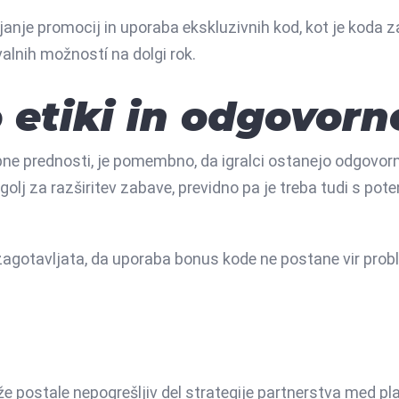
janje promocij in uporaba ekskluzivnih kod, kot je koda
alnih možností na dolgi rok.
 etiki in odgovor
rednosti, je pomembno, da igralci ostanejo odgovorni i
olj za razširitev zabave, previdno pa je treba tudi s pot
agotavljata, da uporaba bonus kode ne postane vir probl
 že postale nepogrešljiv del strategije partnerstva med 