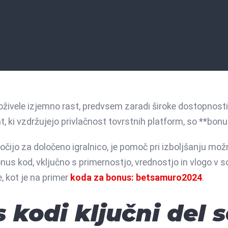
doživele izjemno rast, predvsem zaradi široke dostopnosti
, ki vzdržujejo privlačnost tovrstnih platform, so **bonu
ločijo za določeno igralnico, je pomoč pri izboljšanju mož
s kod, vključno s primernostjo, vrednostjo in vlogo v sodo
, kot je na primer
koda za bonus: betsamuro2024
.
 kodi ključni del