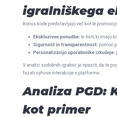
igralniškega 
Bonus kode predstavljajo več kot le promocijs
Ekskluzivne ponudbe:
le tisti, ki imajo
Sigurnost in transparentnost:
pomoč pri
Personalizacijo uporabniške izkušnje:
V analizi sodobnih igralnic je opaziti, da te 
fazah njihove interakcije s platformo.
Analiza PGD: 
kot primer