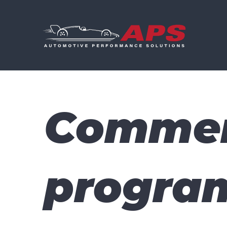
Skip
to
content
Commen
program