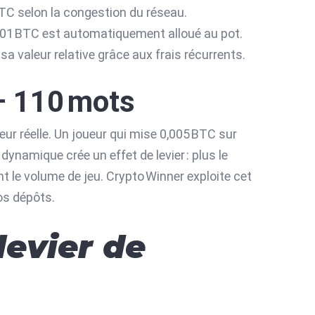
BTC selon la congestion du réseau.
,0001 BTC est automatiquement alloué au pot.
sa valeur relative grâce aux frais récurrents.
 – 110 mots
leur réelle. Un joueur qui mise 0,005 BTC sur
ynamique crée un effet de levier : plus le
 le volume de jeu. Crypto Winner exploite cet
os dépôts.
levier de