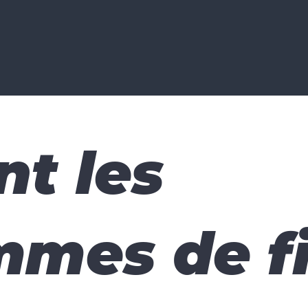
t les
mes de fi