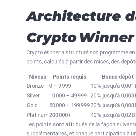
Architecture d
Crypto Winner
Crypto Winner a structuré son programme en q
points, calculés à partir des mises, des dépôt
Niveau
Points requis
Bonus dépôt
Bronze
0 – 9 999
10 % jusqu’à 0,001
Silver
10 000 – 49 999
20 % jusqu’à 0,003
Gold
50 000 – 199 999
30 % jusqu’à 0,008
Platinum
200 000+
40 % jusqu’à 0,02 
Les points sont attribués de la façon suivan
supplémentaires, et chaque participation à un