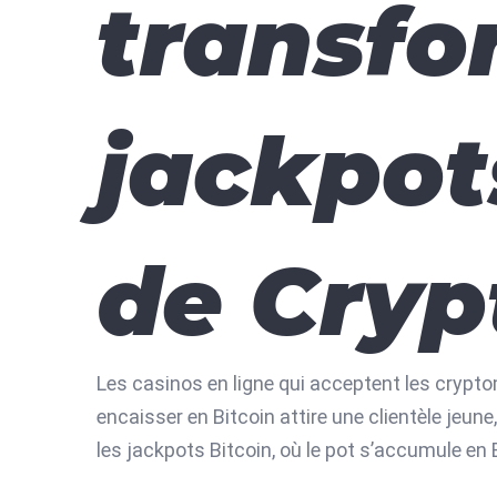
transfo
jackpots
de Cryp
Les casinos en ligne qui acceptent les crypt
encaisser en Bitcoin attire une clientèle jeun
les jackpots Bitcoin, où le pot s’accumule en 