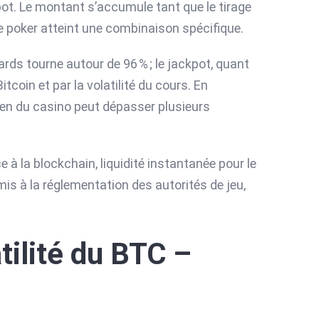
kpot. Le montant s’accumule tant que le tirage
e poker atteint une combinaison spécifique.
rds tourne autour de 96 % ; le jackpot, quant
coin et par la volatilité du cours. En
ien du casino peut dépasser plusieurs
à la blockchain, liquidité instantanée pour le
umis à la réglementation des autorités de jeu,
atilité du BTC –