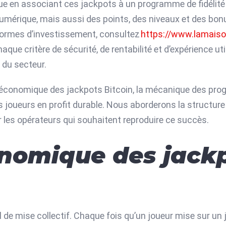
ue en associant ces jackpots à un programme de fidélité 
mérique, mais aussi des points, des niveaux et des bonus
formes d’investissement, consultez
https://www.lamaiso
critère de sécurité, de rentabilité et d’expérience utili
 du secteur.
e économique des jackpots Bitcoin, la mécanique des pro
 joueurs en profit durable. Nous aborderons la structure 
r les opérateurs qui souhaitent reproduire ce succès.
nomique des jackp
de mise collectif. Chaque fois qu’un joueur mise sur u