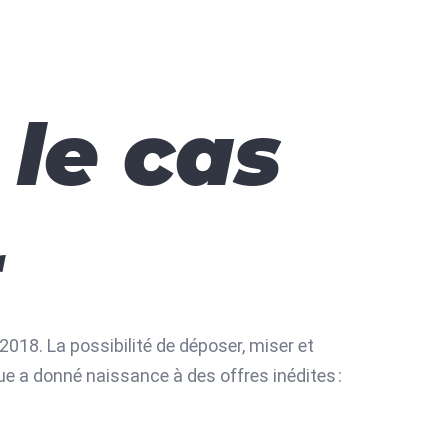
 le cas
r
18. La possibilité de déposer, miser et
que a donné naissance à des offres inédites :