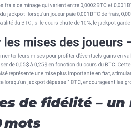
es frais de minage qui varient entre 0,0002 BTC et 0,001 
l du jackpot : lorsqu’un joueur paie 0,001 BTC de frais, 0
lité du BTC ; si le cours chute de 10 %, le jackpot garde 
ur les mises des joueurs
ugmenter leurs mises pour profiter d’éventuels gains en va
er de 0,05 $ à 0,25 $ en fonction du cours du BTC. Cette d
é représente une mise plus importante en fiat, stimulant
se lorsqu’un jackpot dépasse 1 BTC, encourageant les gr
 de fidélité – un 
0 mots