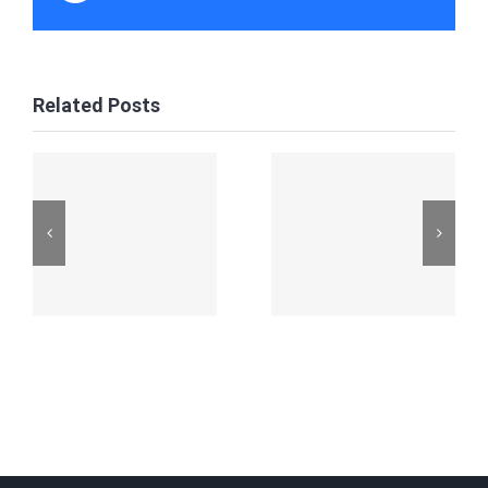
Related Posts