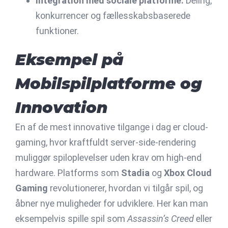
Integration med sociale platforme:
Deling,
konkurrencer og fællesskabsbaserede
funktioner.
Eksempel på
Mobilspilplatforme og
Innovation
En af de mest innovative tilgange i dag er cloud-
gaming, hvor kraftfuldt server-side-rendering
muliggør spiloplevelser uden krav om high-end
hardware. Platforms som
Stadia
og
Xbox Cloud
Gaming
revolutionerer, hvordan vi tilgår spil, og
åbner nye muligheder for udviklere. Her kan man
eksempelvis spille spil som
Assassin’s Creed
eller