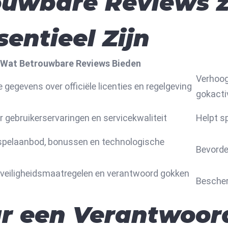
uwbare Reviews z
entieel Zijn
Wat Betrouwbare Reviews Bieden
Verhoog
e gegevens over officiële licenties en regelgeving
gokacti
r gebruikerservaringen en servicekwaliteit
Helpt s
spelaanbod, bonussen en technologische
Bevorde
 veiligheidsmaatregelen en verantwoord gokken
Bescher
ar een Verantwoor