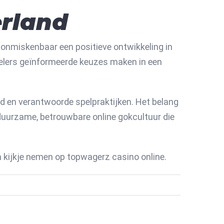
erland
 onmiskenbaar een positieve ontwikkeling in
spelers geïnformeerde keuzes maken in een
eid en verantwoorde spelpraktijken. Het belang
 duurzame, betrouwbare online gokcultuur die
n kijkje nemen op topwagerz casino online.