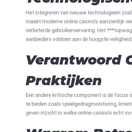
Het integreren van nieuwe technologieën zo
maakt moderne online casino’s aanzienlijk veil
verbeterde gebruikerservaring. Het ***topwage
aanbieders voldoen aan de hoogste veilighei
Verantwoord 
Praktijken
Een andere kritische component is de focus 
te bieden zoals speelgedragmonitoring, limie
geven inzicht in welke online casino’s echt in