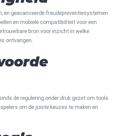
en, en geavanceerde fraudepreventiesystemen
ellen en mobiele compatibiliteit voor een
etrouwbare bron voor inzicht in welke
ies ontvangen.
woorde
inds de regulering onder druk gezet om tools
 spelers om de juiste keuzes te maken en