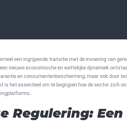
eel een ingrijpende transitie met de invoering van gereg
s er een nieuwe economische en wettelijke dynamiek ontst
sparantie en consumentenbescherming, maar ook door te
t is het essentieel om te begrijpen hoe de sector zich on
mingplatforms.
e Regulering: Een