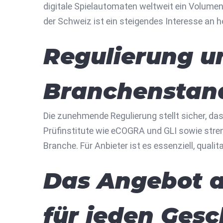
digitale Spielautomaten weltweit ein Volumen 
der Schweiz ist ein steigendes Interesse an
Regulierung u
Branchenstan
Die zunehmende Regulierung stellt sicher, da
Prüfinstitute wie eCOGRA und GLI sowie stren
Branche. Für Anbieter ist es essenziell, quali
Das Angebot an
für jeden Ges