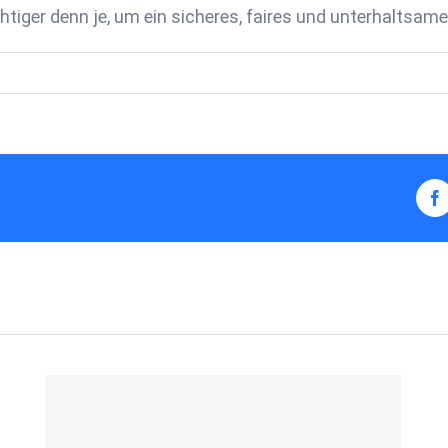
htiger denn je, um ein sicheres, faires und unterhaltsame