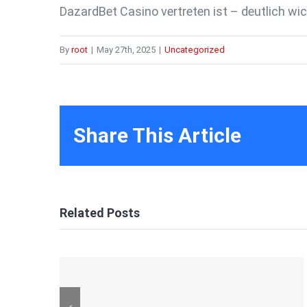
DazardBet Casino vertreten ist – deutlich wic
By
root
|
May 27th, 2025
|
Uncategorized
Share This Article
Related Posts