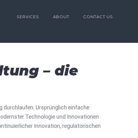
for:
SERVICES
ABOUT
CONTACT US
ltung – die
g durchlaufen. Ursprünglich einfache
 modernster Technologie und Innovationen
tinuierlicher Innovation, regulatorischen