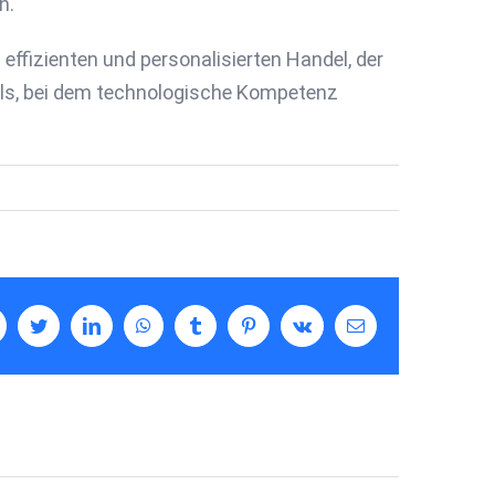
n.
effizienten und personalisierten Handel, der
ls, bei dem technologische Kompetenz
facebook
twitter
linkedin
whatsapp
tumblr
pinterest
vk
Email