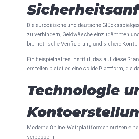
Sicherheitsan
Die europäische und deutsche Glücksspielges
zu verhindern, Geldwäsche einzudämmen und 
biometrische Verifizierung und sichere Konto
Ein beispielhaftes Institut, das auf diese Sta
erstellen bietet es eine solide Plattform, di
Technologie u
Kontoerstellu
Moderne Online-Wettplattformen nutzen eine R
verbessern: