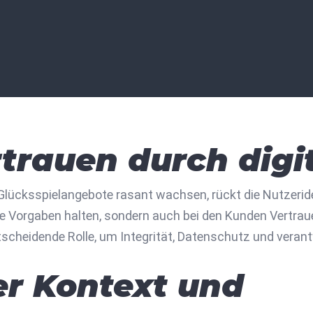
rtrauen durch digit
le Glücksspielangebote rasant wachsen, rückt die Nutzeri
e Vorgaben halten, sondern auch bei den Kunden Vertrauen
ntscheidende Rolle, um Integrität, Datenschutz und veran
er Kontext und