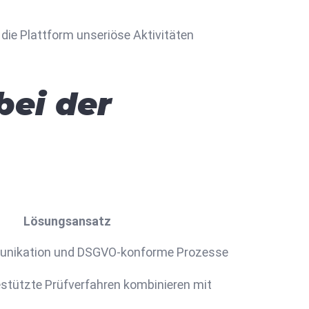
 die Plattform unseriöse Aktivitäten
bei der
Lösungsansatz
unikation und DSGVO-konforme Prozesse
estützte Prüfverfahren kombinieren mit