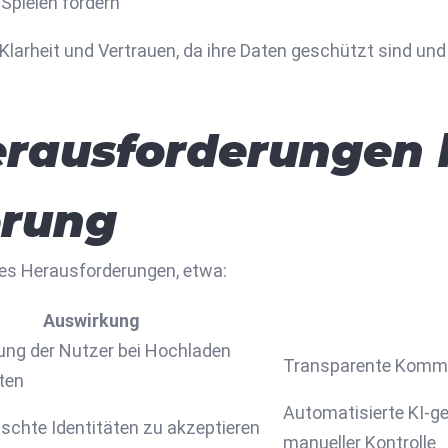
Spielen fördern
Klarheit und Vertrauen, da ihre Daten geschützt sind und
erausforderungen 
erung
t es Herausforderungen, etwa:
Auswirkung
ung der Nutzer bei Hochladen
Transparente Komm
ten
Automatisierte KI-g
lschte Identitäten zu akzeptieren
manueller Kontrolle