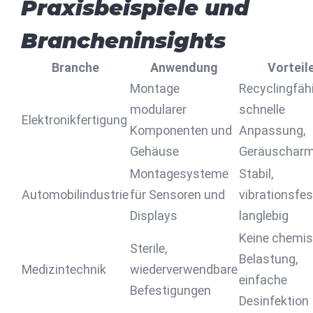
Praxisbeispiele und
Brancheninsights
Branche
Anwendung
Vorteil
Montage
Recyclingfähi
modularer
schnelle
Elektronikfertigung
Komponenten und
Anpassung,
Gehäuse
Geräuschar
Montagesysteme
Stabil,
Automobilindustrie
für Sensoren und
vibrationsfes
Displays
langlebig
Keine chemi
Sterile,
Belastung,
Medizintechnik
wiederverwendbare
einfache
Befestigungen
Desinfektion