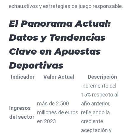
exhaustivos y estrategias de juego responsable.
El Panorama Actual:
Datos y Tendencias
Clave en Apuestas
Deportivas
Indicador
Valor Actual
Descripción
Incremento del
15% respecto al
más de 2.500
año anterior,
Ingresos
millones de euros
reflejando la
del sector
en 2023
creciente
aceptación y