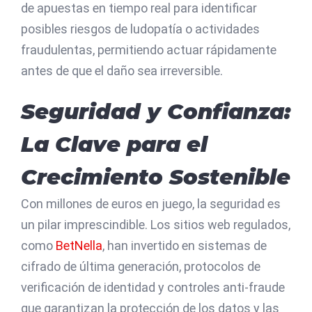
de apuestas en tiempo real para identificar
posibles riesgos de ludopatía o actividades
fraudulentas, permitiendo actuar rápidamente
antes de que el daño sea irreversible.
Seguridad y Confianza:
La Clave para el
Crecimiento Sostenible
Con millones de euros en juego, la seguridad es
un pilar imprescindible. Los sitios web regulados,
como
BetNella
, han invertido en sistemas de
cifrado de última generación, protocolos de
verificación de identidad y controles anti-fraude
que garantizan la protección de los datos y las