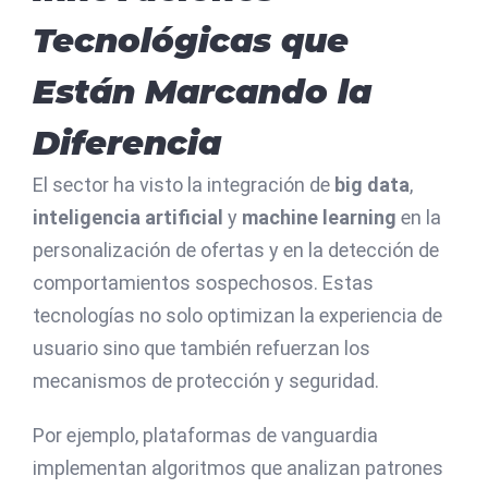
Tecnológicas que
Están Marcando la
Diferencia
El sector ha visto la integración de
big data
,
inteligencia artificial
y
machine learning
en la
personalización de ofertas y en la detección de
comportamientos sospechosos. Estas
tecnologías no solo optimizan la experiencia de
usuario sino que también refuerzan los
mecanismos de protección y seguridad.
Por ejemplo, plataformas de vanguardia
implementan algoritmos que analizan patrones