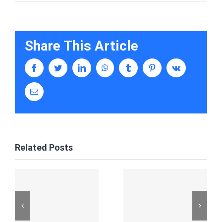
Share This Article
facebook
twitter
linkedin
whatsapp
tumblr
pinterest
vk
Email
Related Posts