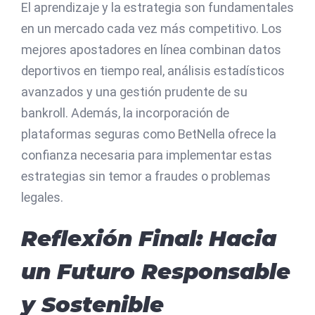
El aprendizaje y la estrategia son fundamentales
en un mercado cada vez más competitivo. Los
mejores apostadores en línea combinan datos
deportivos en tiempo real, análisis estadísticos
avanzados y una gestión prudente de su
bankroll. Además, la incorporación de
plataformas seguras como BetNella ofrece la
confianza necesaria para implementar estas
estrategias sin temor a fraudes o problemas
legales.
Reflexión Final: Hacia
un Futuro Responsable
y Sostenible