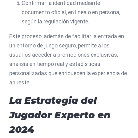
Confirmar la identidad mediante
documento oficial, en línea o en persona,
según la regulación vigente.
Este proceso, además de facilitar la entrada en
un entorno de juego seguro, permite a los
usuarios acceder a promociones exclusivas,
análisis en tiempo real y estadísticas
personalizadas que enriquecen la experiencia de
apuesta.
La Estrategia del
Jugador Experto en
2024