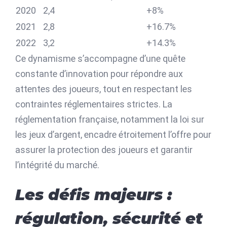
2020
2,4
+8%
2021
2,8
+16.7%
2022
3,2
+14.3%
Ce dynamisme s’accompagne d’une quête
constante d’innovation pour répondre aux
attentes des joueurs, tout en respectant les
contraintes réglementaires strictes. La
réglementation française, notamment la loi sur
les jeux d’argent, encadre étroitement l’offre pour
assurer la protection des joueurs et garantir
l’intégrité du marché.
Les défis majeurs :
régulation, sécurité et