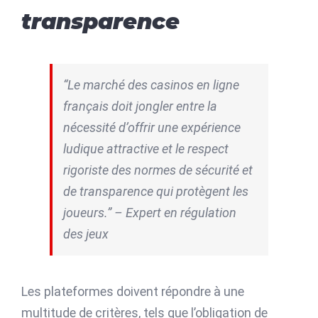
transparence
“Le marché des casinos en ligne
français doit jongler entre la
nécessité d’offrir une expérience
ludique attractive et le respect
rigoriste des normes de sécurité et
de transparence qui protègent les
joueurs.” – Expert en régulation
des jeux
Les plateformes doivent répondre à une
multitude de critères, tels que l’obligation de