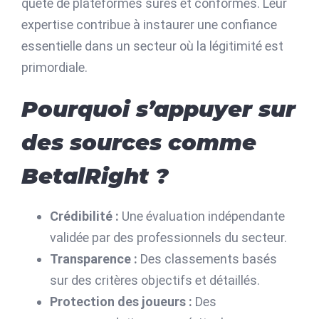
quête de plateformes sûres et conformes. Leur
expertise contribue à instaurer une confiance
essentielle dans un secteur où la légitimité est
primordiale.
Pourquoi s’appuyer sur
des sources comme
BetalRight ?
Crédibilité :
Une évaluation indépendante
validée par des professionnels du secteur.
Transparence :
Des classements basés
sur des critères objectifs et détaillés.
Protection des joueurs :
Des