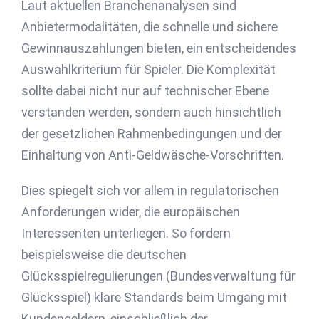
Laut aktuellen Branchenanalysen sind
Anbietermodalitäten, die schnelle und sichere
Gewinnauszahlungen bieten, ein entscheidendes
Auswahlkriterium für Spieler. Die Komplexität
sollte dabei nicht nur auf technischer Ebene
verstanden werden, sondern auch hinsichtlich
der gesetzlichen Rahmenbedingungen und der
Einhaltung von Anti-Geldwäsche-Vorschriften.
Dies spiegelt sich vor allem in regulatorischen
Anforderungen wider, die europäischen
Interessenten unterliegen. So fordern
beispielsweise die deutschen
Glücksspielregulierungen (Bundesverwaltung für
Glücksspiel) klare Standards beim Umgang mit
Kundengeldern, einschließlich der