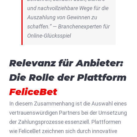
und nachvollziehbare Wege für die
Auszahlung von Gewinnen zu
schaffen.“ — Branchenexperten für
Online-Glücksspiel
Relevanz für Anbieter:
Die Rolle der Plattform
FeliceBet
In diesem Zusammenhang ist die Auswahl eines
vertrauenswürdigen Partners bei der Umsetzung
der Zahlungsprozesse essenziell. Plattformen
wie FeliceBet zeichnen sich durch innovative