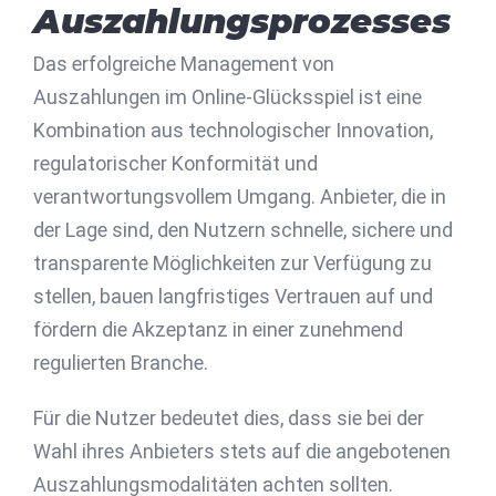
Auszahlungsprozesses
Das erfolgreiche Management von
Auszahlungen im Online-Glücksspiel ist eine
Kombination aus technologischer Innovation,
regulatorischer Konformität und
verantwortungsvollem Umgang. Anbieter, die in
der Lage sind, den Nutzern schnelle, sichere und
transparente Möglichkeiten zur Verfügung zu
stellen, bauen langfristiges Vertrauen auf und
fördern die Akzeptanz in einer zunehmend
regulierten Branche.
Für die Nutzer bedeutet dies, dass sie bei der
Wahl ihres Anbieters stets auf die angebotenen
Auszahlungsmodalitäten achten sollten.