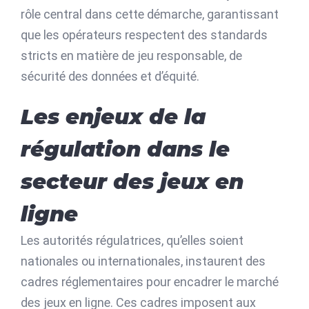
rôle central dans cette démarche, garantissant
que les opérateurs respectent des standards
stricts en matière de jeu responsable, de
sécurité des données et d’équité.
Les enjeux de la
régulation dans le
secteur des jeux en
ligne
Les autorités régulatrices, qu’elles soient
nationales ou internationales, instaurent des
cadres réglementaires pour encadrer le marché
des jeux en ligne. Ces cadres imposent aux