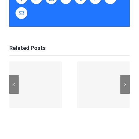
Email
Related Posts