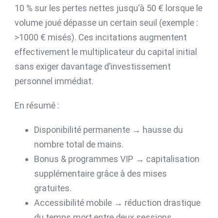
10 % sur les pertes nettes jusqu’à 50 € lorsque le
volume joué dépasse un certain seuil (exemple :
>1000 € misés). Ces incitations augmentent
effectivement le multiplicateur du capital initial
sans exiger davantage d’investissement
personnel immédiat.
En résumé :
Disponibilité permanente → hausse du
nombre total de mains.
Bonus & programmes VIP → capitalisation
supplémentaire grâce à des mises
gratuites.
Accessibilité mobile → réduction drastique
du temps mort entre deux sessions.