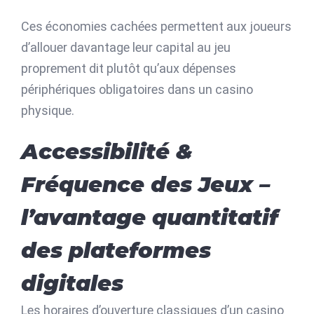
Ces économies cachées permettent aux joueurs
d’allouer davantage leur capital au jeu
proprement dit plutôt qu’aux dépenses
périphériques obligatoires dans un casino
physique.
Accessibilité &
Fréquence des Jeux –
l’avantage quantitatif
des plateformes
digitales
Les horaires d’ouverture classiques d’un casino