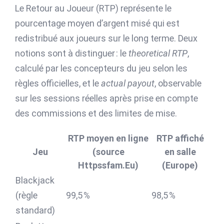
Le Retour au Joueur (RTP) représente le
pourcentage moyen d’argent misé qui est
redistribué aux joueurs sur le long terme. Deux
notions sont à distinguer : le
theoretical RTP
,
calculé par les concepteurs du jeu selon les
règles officielles, et le
actual payout
, observable
sur les sessions réelles après prise en compte
des commissions et des limites de mise.
RTP moyen en ligne
RTP affiché
Jeu
(source
en salle
Httpssfam.Eu)
(Europe)
Blackjack
(règle
99,5 %
98,5 %
standard)