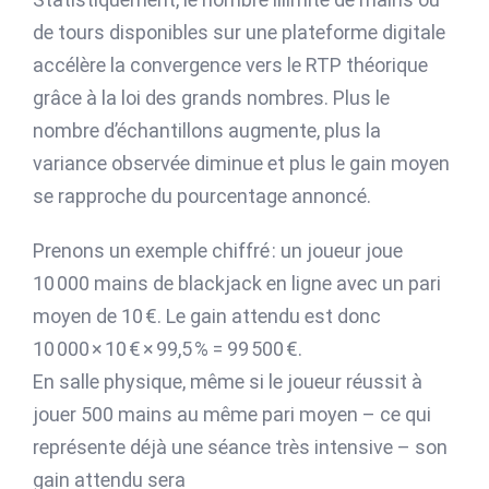
de tours disponibles sur une plateforme digitale
accélère la convergence vers le RTP théorique
grâce à la loi des grands nombres. Plus le
nombre d’échantillons augmente, plus la
variance observée diminue et plus le gain moyen
se rapproche du pourcentage annoncé.
Prenons un exemple chiffré : un joueur joue
10 000 mains de blackjack en ligne avec un pari
moyen de 10 €. Le gain attendu est donc
10 000 × 10 € × 99,5 % = 99 500 €.
En salle physique, même si le joueur réussit à
jouer 500 mains au même pari moyen – ce qui
représente déjà une séance très intensive – son
gain attendu sera