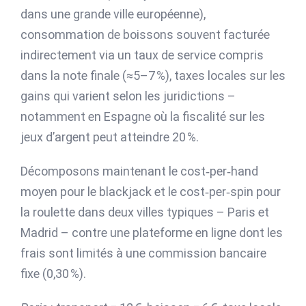
dans une grande ville européenne),
consommation de boissons souvent facturée
indirectement via un taux de service compris
dans la note finale (≈5–7 %), taxes locales sur les
gains qui varient selon les juridictions –
notamment en Espagne où la fiscalité sur les
jeux d’argent peut atteindre 20 %.
Décomposons maintenant le cost‑per‑hand
moyen pour le blackjack et le cost‑per‑spin pour
la roulette dans deux villes typiques – Paris et
Madrid – contre une plateforme en ligne dont les
frais sont limités à une commission bancaire
fixe (0,30 %).