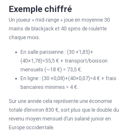
Exemple chiffré
Un joueur « mid‑range » joue en moyenne 30
mains de blackjack et 40 spins de roulette
chaque mois.
En salle parisienne : (30 ×1,85)+
(40×1,78)=55,5 € + transport/boisson
mensuels (~18 €) = 73,5 €.
En ligne : (30 ×0,08)+(40×0,07)=4 € + frais
bancaires minimes = 4 €.
Sur une année cela représente une économie
totale d’environ 830 €, soit plus que le double du
revenu moyen mensuel d’un salarié junior en
Europe occidentale.