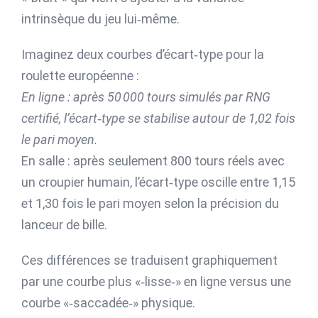
intrinsèque du jeu lui‑même.
Imaginez deux courbes d’écart‑type pour la
roulette européenne :
En ligne : après 50 000 tours simulés par RNG
certifié, l’écart‑type se stabilise autour de 1,02 fois
le pari moyen.
En salle : après seulement 800 tours réels avec
un croupier humain, l’écart‑type oscille entre 1,15
et 1,30 fois le pari moyen selon la précision du
lanceur de bille.
Ces différences se traduisent graphiquement
par une courbe plus «‑lisse‑» en ligne versus une
courbe «‑saccadée‑» physique.