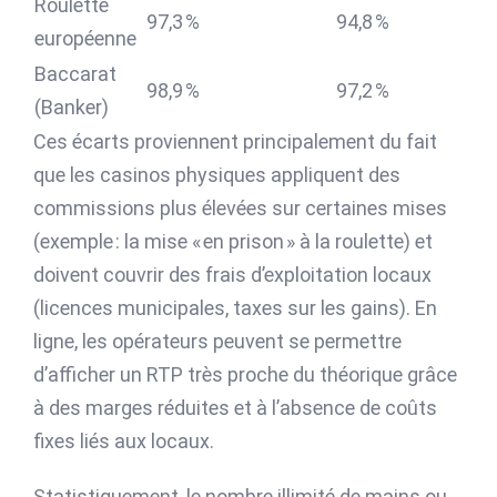
Roulette
97,3 %
94,8 %
européenne
Baccarat
98,9 %
97,2 %
(Banker)
Ces écarts proviennent principalement du fait
que les casinos physiques appliquent des
commissions plus élevées sur certaines mises
(exemple : la mise « en prison » à la roulette) et
doivent couvrir des frais d’exploitation locaux
(licences municipales, taxes sur les gains). En
ligne, les opérateurs peuvent se permettre
d’afficher un RTP très proche du théorique grâce
à des marges réduites et à l’absence de coûts
fixes liés aux locaux.
Statistiquement, le nombre illimité de mains ou