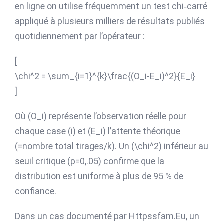
en ligne on utilise fréquemment un test chi‑carré
appliqué à plusieurs milliers de résultats publiés
quotidiennement par l’opérateur :
[
\chi^2 = \sum_{i=1}^{k}\frac{(O_i-E_i)^2}{E_i}
]
Où (O_i) représente l’observation réelle pour
chaque case (i) et (E_i) l’attente théorique
(=nombre total tirages/k). Un (\chi^2) inférieur au
seuil critique (p=0,.05) confirme que la
distribution est uniforme à plus de 95 % de
confiance.
Dans un cas documenté par Httpssfam.Eu, un