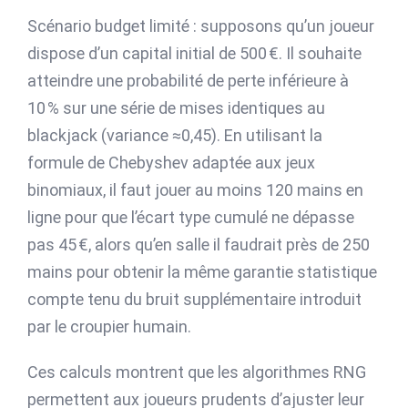
Scénario budget limité : supposons qu’un joueur
dispose d’un capital initial de 500 €. Il souhaite
atteindre une probabilité de perte inférieure à
10 % sur une série de mises identiques au
blackjack (variance ≈0,45). En utilisant la
formule de Chebyshev adaptée aux jeux
binomiaux, il faut jouer au moins 120 mains en
ligne pour que l’écart type cumulé ne dépasse
pas 45 €, alors qu’en salle il faudrait près de 250
mains pour obtenir la même garantie statistique
compte tenu du bruit supplémentaire introduit
par le croupier humain.
Ces calculs montrent que les algorithmes RNG
permettent aux joueurs prudents d’ajuster leur