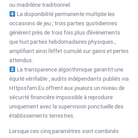
ou madrilène traditionnel.
La disponibilité permanente multiplie les
occasions de jeu ; trois parties quotidiennes
génèrent près de trois fois plus d’événements
que huit parties hebdomadaires physiques.,
amplifiant ainsi l’effet cumulé sur gains et pertes
attendus.
La transparence algorithmique garantit une
équité vérifiable ; audits indépendants publiés via
Httpssfam.Eu offrent aux joueurs un niveau de
sécurité financière impossible à reproduire
uniquement avec la supervision ponctuelle des
établissements terrestres.
Lorsque ces cinq paramètres sont combinés