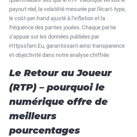
payout réel, la volatilité mesurée par l’écart‑type,
le coût‑per‑hand ajusté à l’inflation et la
fréquence des parties jouées. Chaque partie
s’appuie sur les données publiées par
Httpssfam.Eu, garantissant ainsi transparence
et objectivité dans notre analyse chiffrée.
Le Retour au Joueur
(RTP) – pourquoi le
numérique offre de
meilleurs
pourcentages