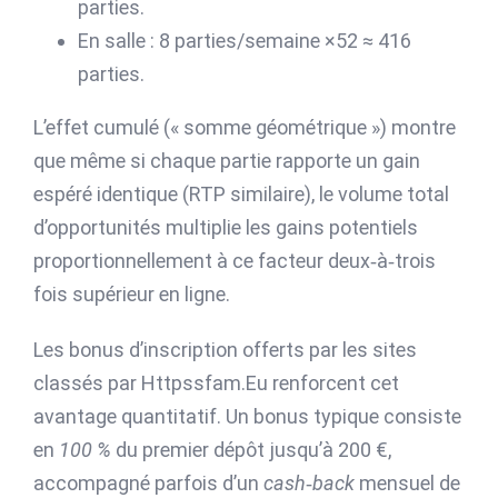
parties.
En salle : 8 parties/semaine ×52 ≈ 416
parties.
L’effet cumulé (« somme géométrique ») montre
que même si chaque partie rapporte un gain
espéré identique (RTP similaire), le volume total
d’opportunités multiplie les gains potentiels
proportionnellement à ce facteur deux‑à‑trois
fois supérieur en ligne.
Les bonus d’inscription offerts par les sites
classés par Httpssfam.Eu renforcent cet
avantage quantitatif. Un bonus typique consiste
en
100 %
du premier dépôt jusqu’à 200 €,
accompagné parfois d’un
cash‑back
mensuel de