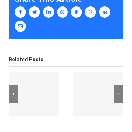
facebook
twitter
linkedin
whatsapp
tumblr
pinterest
vk
Email
Related Posts