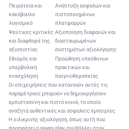
Πειρατεία και
Ανάπτυξη ασφαλών και
κακόβουλο
πιστοποιημένων
λογισμικό
πλατφορμών
Ψεύτικες κριτικές
Αξιοποίηση διαφανών και
και διαφθορά της
διασταυρωμένων
αξιοπιστίας
συστημάτων αξιολόγησης
Εθισμός και
Προώθηση υπεύθυνων
υπερβολική
πρακτικών και
ενασχόληση
παιγνιοθεραπείας
Οι επιχειρήσεις που κατανοούν αυτές τις
παραμέτρους μπορούν να δημιουργήσουν
εμπιστοσύνη και πιστό κοινό, το οποίο
αναζητά αυθεντικές και ασφαλείς εμπειρίες.
Η ειλικρινής αξιολόγηση, όπως αυτή που
προσφέρει η revery play, συμβάλλει στον