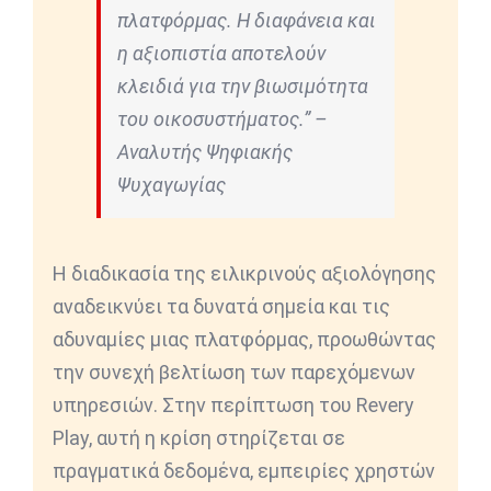
πλατφόρμας. Η διαφάνεια και
η αξιοπιστία αποτελούν
κλειδιά για την βιωσιμότητα
του οικοσυστήματος.” –
Αναλυτής Ψηφιακής
Ψυχαγωγίας
Η διαδικασία της ειλικρινούς αξιολόγησης
αναδεικνύει τα δυνατά σημεία και τις
αδυναμίες μιας πλατφόρμας, προωθώντας
την συνεχή βελτίωση των παρεχόμενων
υπηρεσιών. Στην περίπτωση του Revery
Play, αυτή η κρίση στηρίζεται σε
πραγματικά δεδομένα, εμπειρίες χρηστών