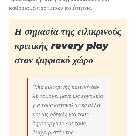
καθορισμό προτύπων ποιότητας.
Η σημασία της
ειλικρινούς
κριτικής revery play
στον ψηφιακό χώρο
“Μία ειλικρινής κριτική δεν
λειτουργεί μόνο ως εργαλείο
για τους καταναλωτές αλλά
και ως οδηγός για τους
δημιουργούς και τους
διαχειριστές της