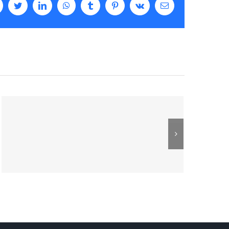
facebook
twitter
linkedin
whatsapp
tumblr
pinterest
vk
Email