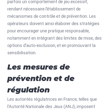
parfois un comportement de jeu excessif,
rendant nécessaire l’établissement de
mécanismes de contrôle et de prévention. Les
opérateurs doivent ainsi élaborer des stratégies
pour encourager une pratique responsable,
notamment en intégrant des limites de mise, des
options d’auto-exclusion, et en promouvant la
sensibilisation.
Les mesures de
prévention et de
régulation
Les autorités régulatrices en France, telles que
l’Autorité Nationale des Jeux (ANJ), imposent