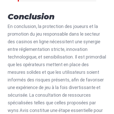
Conclusion
En conclusion, la protection des joueurs et la
promotion du jeu responsable dans le secteur
des casinos en ligne nécessitent une synergie
entre réglementation stricte, innovation
technologique, et sensibilisation. Il est primordial
que les opérateurs mettent en place des
mesures solides et que les utilisateurs soient
informés des risques présents, afin de favoriser
une expérience de jeu à la fois divertissante et
sécurisée. La consultation de ressources
spécialisées telles que celles proposées par
wyns Avis constitue une étape essentielle pour