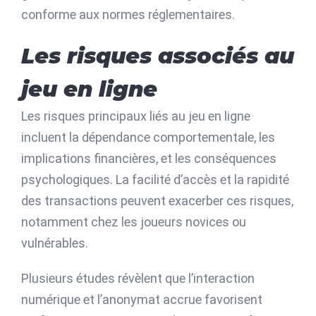
conforme aux normes réglementaires.
Les risques associés au
jeu en ligne
Les risques principaux liés au jeu en ligne
incluent la dépendance comportementale, les
implications financières, et les conséquences
psychologiques. La facilité d’accès et la rapidité
des transactions peuvent exacerber ces risques,
notamment chez les joueurs novices ou
vulnérables.
Plusieurs études révèlent que l’interaction
numérique et l’anonymat accrue favorisent