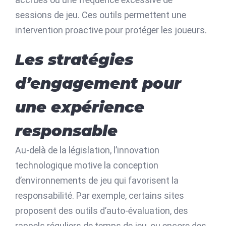
sessions de jeu. Ces outils permettent une
intervention proactive pour protéger les joueurs.
Les stratégies
d’engagement pour
une expérience
responsable
Au-delà de la législation, l’innovation
technologique motive la conception
d’environnements de jeu qui favorisent la
responsabilité. Par exemple, certains sites
proposent des outils d’auto-évaluation, des
rappels réguliers de temps de jeu, ou encore des