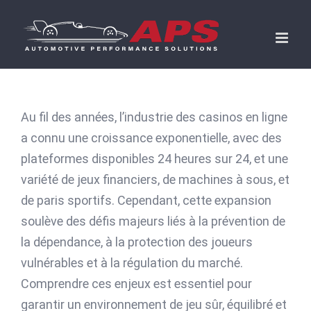
Skip
to
content
Au fil des années, l’industrie des casinos en ligne
a connu une croissance exponentielle, avec des
plateformes disponibles 24 heures sur 24, et une
variété de jeux financiers, de machines à sous, et
de paris sportifs. Cependant, cette expansion
soulève des défis majeurs liés à la prévention de
la dépendance, à la protection des joueurs
vulnérables et à la régulation du marché.
Comprendre ces enjeux est essentiel pour
garantir un environnement de jeu sûr, équilibré et