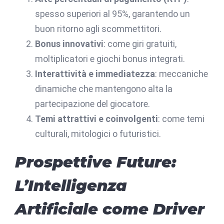
spesso superiori al 95%, garantendo un
buon ritorno agli scommettitori.
Bonus innovativi
: come giri gratuiti,
moltiplicatori e giochi bonus integrati.
Interattività e immediatezza
: meccaniche
dinamiche che mantengono alta la
partecipazione del giocatore.
Temi attrattivi e coinvolgenti
: come temi
culturali, mitologici o futuristici.
Prospettive Future:
L’Intelligenza
Artificiale come Driver