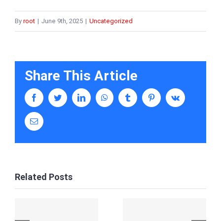
By
root
|
June 9th, 2025
|
Uncategorized
Share This Article
facebook
twitter
linkedin
whatsapp
tumblr
pinterest
vk
Email
Related Posts