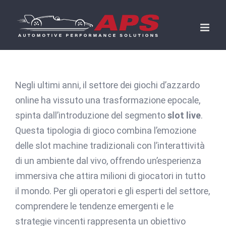
Skip
to
content
Negli ultimi anni, il settore dei giochi d’azzardo
online ha vissuto una trasformazione epocale,
spinta dall’introduzione del segmento
slot live
.
Questa tipologia di gioco combina l’emozione
delle slot machine tradizionali con l’interattività
di un ambiente dal vivo, offrendo un’esperienza
immersiva che attira milioni di giocatori in tutto
il mondo. Per gli operatori e gli esperti del settore,
comprendere le tendenze emergenti e le
strategie vincenti rappresenta un obiettivo