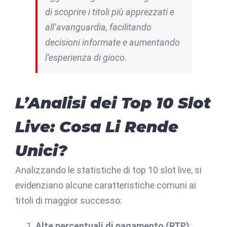
di scoprire i titoli più apprezzati e
all’avanguardia, facilitando
decisioni informate e aumentando
l’esperienza di gioco.
L’Analisi dei Top 10 Slot
Live: Cosa Li Rende
Unici?
Analizzando le statistiche di top 10 slot live, si
evidenziano alcune caratteristiche comuni ai
titoli di maggior successo:
Alte percentuali di pagamento (RTP)
: